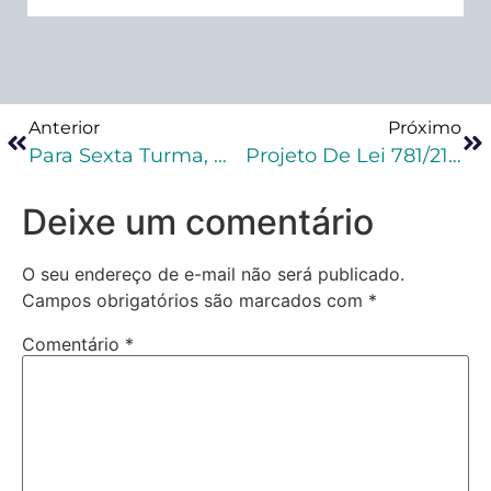
Anterior
Próximo
Para Sexta Turma, Mandado Não Precisa Detalhar Tipo De Documento A Ser Apreendido, Mesmo Que Sigiloso
Projeto De Lei 781/21 Reitera Proibição Da Tese De Legítima Defesa Da Honra Em Crimes De Feminicídio
Deixe um comentário
O seu endereço de e-mail não será publicado.
Campos obrigatórios são marcados com
*
Comentário
*