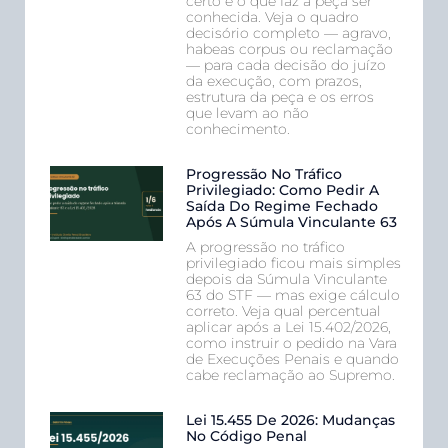
certo é o que faz a peça ser
conhecida. Veja o quadro
decisório completo — agravo,
habeas corpus ou reclamação
— para cada decisão do juízo
da execução, com prazos,
estrutura da peça e os erros
que levam ao não
conhecimento.
Progressão No Tráfico
Privilegiado: Como Pedir A
Saída Do Regime Fechado
Após A Súmula Vinculante 63
A progressão no tráfico
privilegiado ficou mais simples
depois da Súmula Vinculante
63 do STF — mas exige cálculo
correto. Veja qual percentual
aplicar após a Lei 15.402/2026,
como instruir o pedido na Vara
de Execuções Penais e quando
cabe reclamação ao Supremo.
Lei 15.455 De 2026: Mudanças
No Código Penal