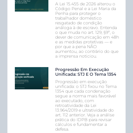
A Lei 15.455 de 2026 alterou o
Código Penal e a Lei Maria da
Penha para proteger o
trabalhador doméstico
resgatado de condição
análoga à de escravo. Entenda
o que muda no art. 129, §9º, o
dever de comunicação em 48h
e as medidas protetivas — e
por que a pena NÃO
aumentou, ao contrário do que
a imprensa noticiou.
Progressão Em Execução
Unificada: STJ E O Tema 1354
Progressão em execução
unificada: o STJ fixou no Tema
1354 que cada condenação
segue a norma mais favorável
ao executado, com
retroatividade da Lei
13.964/2019 e ultratividade do
art. 112 anterior. Veja a análise
prática do IDPB para revisar
cálculos e fundamentar a
defesa.