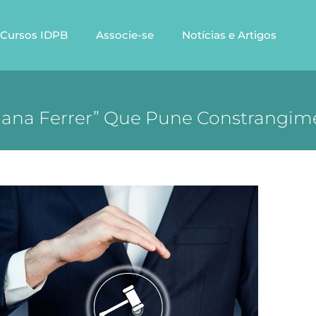
Cursos IDPB
Associe-se
Notícias e Artigos
iana Ferrer” Que Pune Constrangi