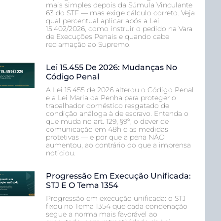
mais simples depois da Súmula Vinculante
63 do STF — mas exige cálculo correto. Veja
qual percentual aplicar após a Lei
15.402/2026, como instruir o pedido na Vara
de Execuções Penais e quando cabe
reclamação ao Supremo.
Lei 15.455 De 2026: Mudanças No
Código Penal
A Lei 15.455 de 2026 alterou o Código Penal
e a Lei Maria da Penha para proteger o
trabalhador doméstico resgatado de
condição análoga à de escravo. Entenda o
que muda no art. 129, §9º, o dever de
comunicação em 48h e as medidas
protetivas — e por que a pena NÃO
aumentou, ao contrário do que a imprensa
noticiou.
Progressão Em Execução Unificada:
STJ E O Tema 1354
Progressão em execução unificada: o STJ
fixou no Tema 1354 que cada condenação
segue a norma mais favorável ao