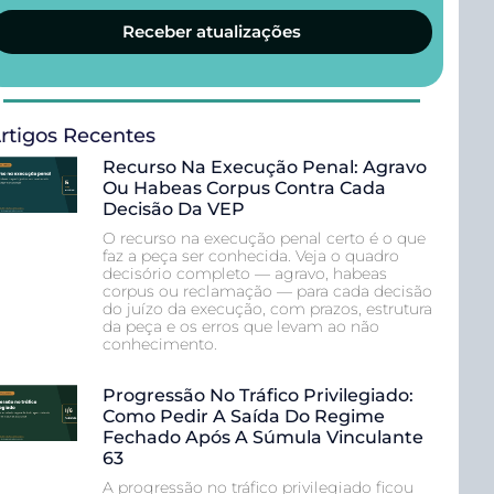
Receber atualizações
rtigos Recentes
Recurso Na Execução Penal: Agravo
Ou Habeas Corpus Contra Cada
Decisão Da VEP
O recurso na execução penal certo é o que
faz a peça ser conhecida. Veja o quadro
decisório completo — agravo, habeas
corpus ou reclamação — para cada decisão
do juízo da execução, com prazos, estrutura
da peça e os erros que levam ao não
conhecimento.
Progressão No Tráfico Privilegiado:
Como Pedir A Saída Do Regime
Fechado Após A Súmula Vinculante
63
A progressão no tráfico privilegiado ficou