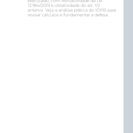
executado, com retroatividade da Lei
13.964/2019 e ultratividade do art. 112
anterior. Veja a análise prática do IDPB para
revisar cálculos e fundamentar a defesa.