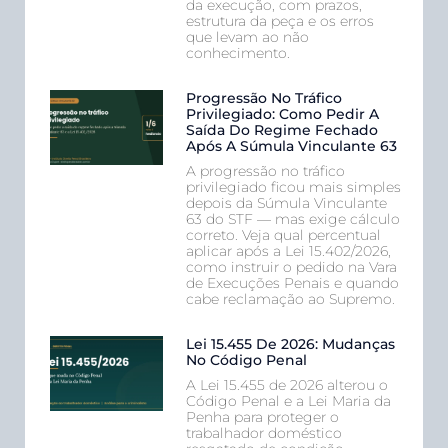
da execução, com prazos,
estrutura da peça e os erros
que levam ao não
conhecimento.
Progressão No Tráfico
Privilegiado: Como Pedir A
Saída Do Regime Fechado
Após A Súmula Vinculante 63
A progressão no tráfico
privilegiado ficou mais simples
depois da Súmula Vinculante
63 do STF — mas exige cálculo
correto. Veja qual percentual
aplicar após a Lei 15.402/2026,
como instruir o pedido na Vara
de Execuções Penais e quando
cabe reclamação ao Supremo.
Lei 15.455 De 2026: Mudanças
No Código Penal
A Lei 15.455 de 2026 alterou o
Código Penal e a Lei Maria da
Penha para proteger o
trabalhador doméstico