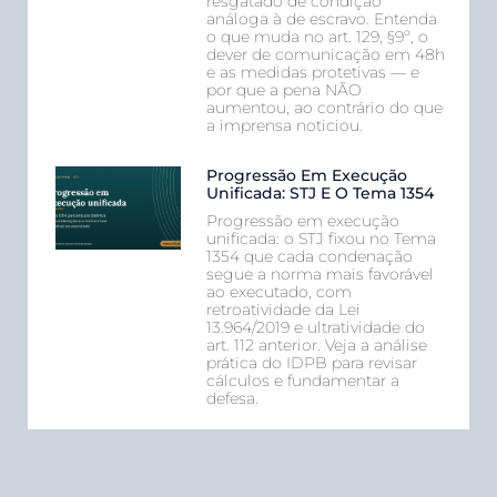
resgatado de condição
análoga à de escravo. Entenda
o que muda no art. 129, §9º, o
dever de comunicação em 48h
e as medidas protetivas — e
por que a pena NÃO
aumentou, ao contrário do que
a imprensa noticiou.
Progressão Em Execução
Unificada: STJ E O Tema 1354
Progressão em execução
unificada: o STJ fixou no Tema
1354 que cada condenação
segue a norma mais favorável
ao executado, com
retroatividade da Lei
13.964/2019 e ultratividade do
art. 112 anterior. Veja a análise
prática do IDPB para revisar
cálculos e fundamentar a
defesa.