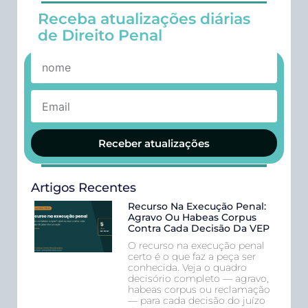
Receba atualizações diárias
de Direito Penal
Receber atualizações
Artigos Recentes
Recurso Na Execução Penal:
Agravo Ou Habeas Corpus
Contra Cada Decisão Da VEP
O recurso na execução penal
certo é o que faz a peça ser
conhecida. Veja o quadro
decisório completo — agravo,
habeas corpus ou reclamação
— para cada decisão do juízo