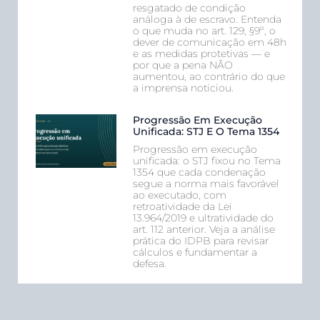
resgatado de condição
análoga à de escravo. Entenda
o que muda no art. 129, §9º, o
dever de comunicação em 48h
e as medidas protetivas — e
por que a pena NÃO
aumentou, ao contrário do que
a imprensa noticiou.
Progressão Em Execução
Unificada: STJ E O Tema 1354
Progressão em execução
unificada: o STJ fixou no Tema
1354 que cada condenação
segue a norma mais favorável
ao executado, com
retroatividade da Lei
13.964/2019 e ultratividade do
art. 112 anterior. Veja a análise
prática do IDPB para revisar
cálculos e fundamentar a
defesa.