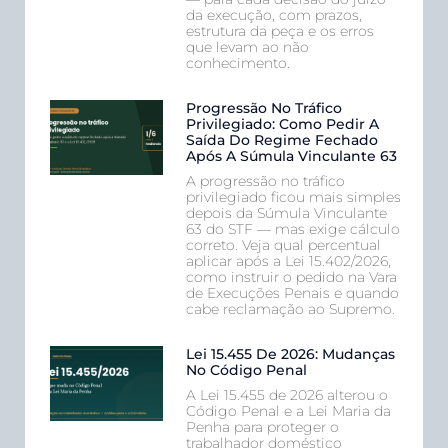
da execução, com prazos,
estrutura da peça e os erros
que levam ao não
conhecimento.
Progressão No Tráfico
Privilegiado: Como Pedir A
Saída Do Regime Fechado
Após A Súmula Vinculante 63
A progressão no tráfico
privilegiado ficou mais simples
depois da Súmula Vinculante
63 do STF — mas exige cálculo
correto. Veja qual percentual
aplicar após a Lei 15.402/2026,
como instruir o pedido na Vara
de Execuções Penais e quando
cabe reclamação ao Supremo.
Lei 15.455 De 2026: Mudanças
No Código Penal
A Lei 15.455 de 2026 alterou o
Código Penal e a Lei Maria da
Penha para proteger o
trabalhador doméstico