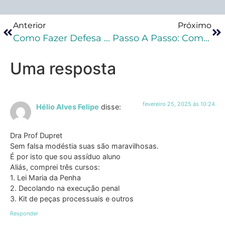
Anterior
Próximo
Como Fazer Defesa Em Crimes Sexuais?
Passo A Passo: Como Garantir A Abertura De Inquérito Policial Com Um Modelo De Requerimento Infalível!
Uma resposta
fevereiro 25, 2025 às 10:24
Hélio Alves Felipe
disse:
Dra Prof Dupret
Sem falsa modéstia suas são maravilhosas.
É por isto que sou assíduo aluno
Aliás, comprei três cursos:
1. Lei Maria da Penha
2. Decolando na execução penal
3. Kit de peças processuais e outros
Responder