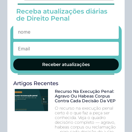
Receba atualizações diárias
de Direito Penal
Receber atualizações
Artigos Recentes
Recurso Na Execução Penal:
Agravo Ou Habeas Corpus
Contra Cada Decisão Da VEP
O recurso na execução penal
certo é o que faz a peça ser
conhecida. Veja o quadro
decisório completo — agravo,
habeas corpus ou reclamação
— para cada decisão do juízo