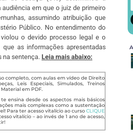
 audiência em que o juiz de primeiro
temunhas, assumindo atribuição que
istério Público. No entendimento do
 violou o devido processo legal e o
a que as informações apresentadas
A
s na
sentença
.
Leia mais abaixo:
so completo, com aulas em vídeo de Direito
ças, Leis Especiais, Simulados, Treinos
e Material em PDF.
l
te ensina desde os aspectos mais básicos
uações mais complexas como a sustentação
l! Para ter acesso vitalício ao curso
CLIQUE
esso vitalício – ao invés de 1 ano de acesso,
ir!