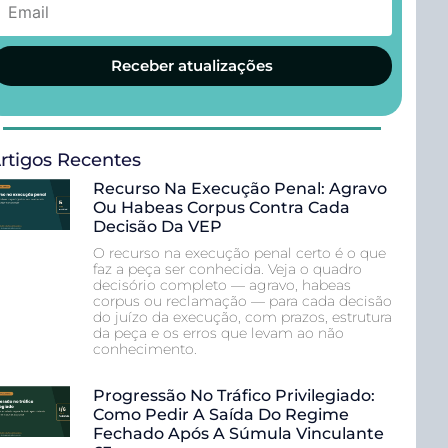
Receber atualizações
rtigos Recentes
Recurso Na Execução Penal: Agravo
Ou Habeas Corpus Contra Cada
Decisão Da VEP
O recurso na execução penal certo é o que
faz a peça ser conhecida. Veja o quadro
decisório completo — agravo, habeas
corpus ou reclamação — para cada decisão
do juízo da execução, com prazos, estrutura
da peça e os erros que levam ao não
conhecimento.
Progressão No Tráfico Privilegiado:
Como Pedir A Saída Do Regime
Fechado Após A Súmula Vinculante