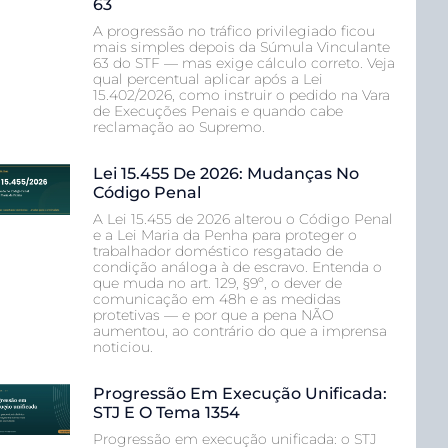
63
A progressão no tráfico privilegiado ficou
mais simples depois da Súmula Vinculante
63 do STF — mas exige cálculo correto. Veja
qual percentual aplicar após a Lei
15.402/2026, como instruir o pedido na Vara
de Execuções Penais e quando cabe
reclamação ao Supremo.
Lei 15.455 De 2026: Mudanças No
Código Penal
A Lei 15.455 de 2026 alterou o Código Penal
e a Lei Maria da Penha para proteger o
trabalhador doméstico resgatado de
condição análoga à de escravo. Entenda o
que muda no art. 129, §9º, o dever de
comunicação em 48h e as medidas
protetivas — e por que a pena NÃO
aumentou, ao contrário do que a imprensa
noticiou.
Progressão Em Execução Unificada:
STJ E O Tema 1354
Progressão em execução unificada: o STJ