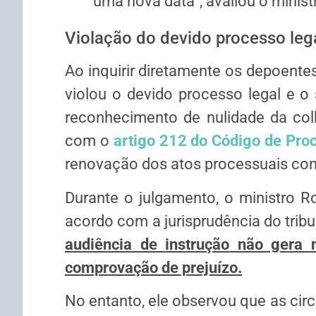
uma nova data”, avaliou o minist
Violação do devido processo leg
Ao inquirir diretamente os depoentes
violou o devido processo legal e o 
reconhecimento de nulidade da col
com o
artigo 212 do Código de Pro
renovação dos atos processuais co
Durante o julgamento, o ministro Ro
acordo com a jurisprudência do tribu
audiência de
instrução
não gera n
comprovação de prejuízo.
No entanto, ele observou que as cir