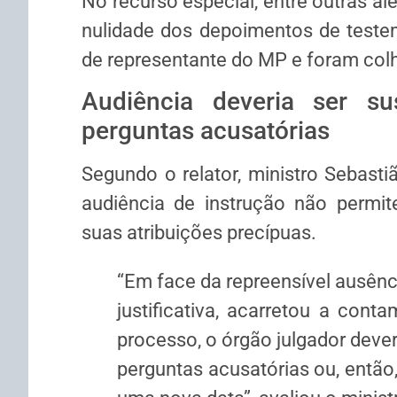
No
recurso especial
, entre outras a
nulidade dos depoimentos de teste
de representante do MP e foram colh
Audiência deveria ser s
perguntas acusatórias
Segundo o relator, ministro Sebasti
audiência de
instrução
não permite
suas atribuições precípuas.
“Em face da repreensível ausên
justificativa, acarretou a co
processo, o órgão julgador dever
perguntas acusatórias ou, então