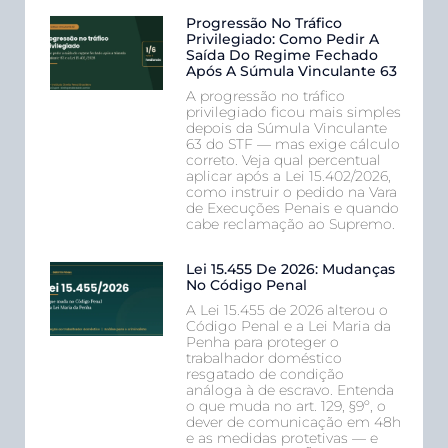
Progressão No Tráfico
Privilegiado: Como Pedir A
Saída Do Regime Fechado
Após A Súmula Vinculante 63
A progressão no tráfico
privilegiado ficou mais simples
depois da Súmula Vinculante
63 do STF — mas exige cálculo
correto. Veja qual percentual
aplicar após a Lei 15.402/2026,
como instruir o pedido na Vara
de Execuções Penais e quando
cabe reclamação ao Supremo.
Lei 15.455 De 2026: Mudanças
No Código Penal
A Lei 15.455 de 2026 alterou o
Código Penal e a Lei Maria da
Penha para proteger o
trabalhador doméstico
resgatado de condição
análoga à de escravo. Entenda
o que muda no art. 129, §9º, o
dever de comunicação em 48h
e as medidas protetivas — e