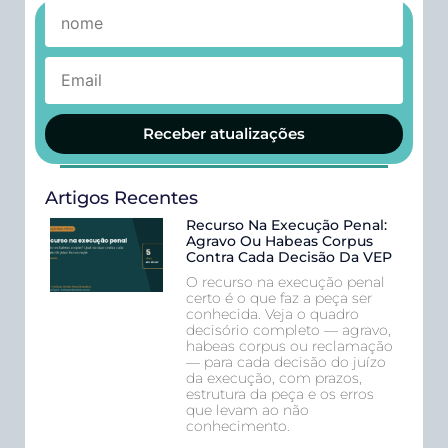
Receber atualizações
Artigos Recentes
Recurso Na Execução Penal:
Agravo Ou Habeas Corpus
Contra Cada Decisão Da VEP
O recurso na execução penal
certo é o que faz a peça ser
conhecida. Veja o quadro
decisório completo — agravo,
habeas corpus ou reclamação
— para cada decisão do juízo
da execução, com prazos,
estrutura da peça e os erros
que levam ao não
conhecimento.