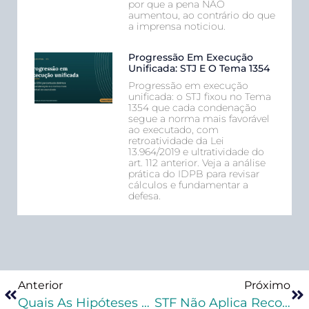
por que a pena NÃO
aumentou, ao contrário do que
a imprensa noticiou.
Progressão Em Execução
Unificada: STJ E O Tema 1354
Progressão em execução
unificada: o STJ fixou no Tema
1354 que cada condenação
segue a norma mais favorável
ao executado, com
retroatividade da Lei
13.964/2019 e ultratividade do
art. 112 anterior. Veja a análise
prática do IDPB para revisar
cálculos e fundamentar a
defesa.
Anterior
Próximo
Quais As Hipóteses De Cabimento Do Recurso De Apelação No Processo Penal?
STF Não Aplica Recomendação 62 Do CNJ Por Falta De Declaração Médica