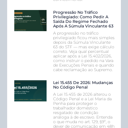
Progressão No Tráfico
Privilegiado: Como Pedir A
Saída Do Regime Fechado
Após A Súmula Vinculante 63
A progressão no tráfico
privilegiado ficou mais simples
depois da Súmula Vinculante
63 do STF — mas exige cálculo
correto. Veja qual percentual
aplicar após a Lei 15.402/2026,
como instruir o pedido na Vara
de Execuções Penais e quando
cabe reclamação ao Supremo.
Lei 15.455 De 2026: Mudanças
No Código Penal
A Lei 15.455 de 2026 alterou o
Código Penal e a Lei Maria da
Penha para proteger o
trabalhador doméstico
resgatado de condição
análoga à de escravo. Entenda
o que muda no art. 129, §9º, o
dever de comunicação em 48h