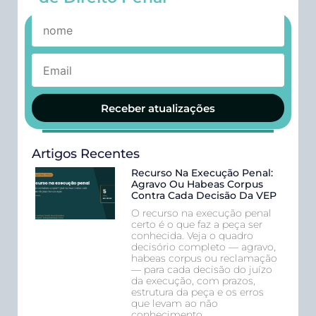
Receber atualizações
Artigos Recentes
Recurso Na Execução Penal:
Agravo Ou Habeas Corpus
Contra Cada Decisão Da VEP
O recurso na execução penal
certo é o que faz a peça ser
conhecida. Veja o quadro
decisório completo — agravo,
habeas corpus ou reclamação
— para cada decisão do juízo
da execução, com prazos,
estrutura da peça e os erros
que levam ao não
conhecimento.