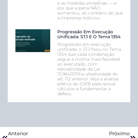
e as medidas protetivas — e
por que a pena NÃO
aumentou, ao contrário do que
a imprensa noticiou.
Progressão Em Execução
Unificada: STJ E O Tema 1354
Progressão em execução
unificada: o STJ fixou no Tema
1354 que cada condenação
segue a norma mais favorável
ao executado, com
retroatividade da Lei
13.964/2019 e ultratividade do
art. 112 anterior. Veja a análise
prática do IDPB para revisar
cálculos e fundamentar a
defesa.
Anterior
Próximo