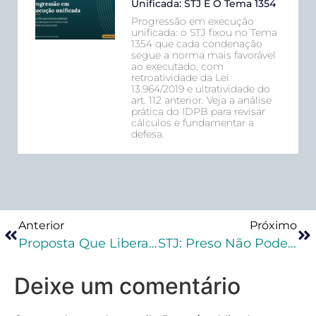
Unificada: STJ E O Tema 1354
Progressão em execução
unificada: o STJ fixou no Tema
1354 que cada condenação
segue a norma mais favorável
ao executado, com
retroatividade da Lei
13.964/2019 e ultratividade do
art. 112 anterior. Veja a análise
prática do IDPB para revisar
cálculos e fundamentar a
defesa.
Anterior
Próximo
Proposta Que Libera Propaganda Sobre Armas De Fogo É Aprovada
STJ: Preso Não Pode Ser Punido Com Falta Grave Por Se Recusar A Trabalhar
Deixe um comentário