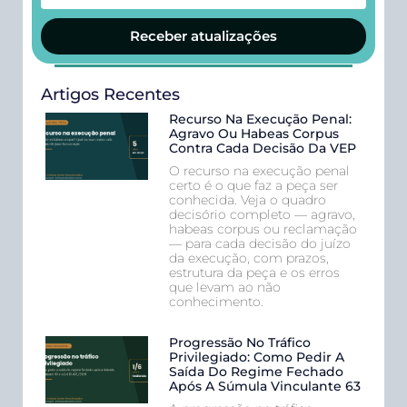
Receber atualizações
Artigos Recentes
Recurso Na Execução Penal:
Agravo Ou Habeas Corpus
Contra Cada Decisão Da VEP
O recurso na execução penal
certo é o que faz a peça ser
conhecida. Veja o quadro
decisório completo — agravo,
habeas corpus ou reclamação
— para cada decisão do juízo
da execução, com prazos,
estrutura da peça e os erros
que levam ao não
conhecimento.
Progressão No Tráfico
Privilegiado: Como Pedir A
Saída Do Regime Fechado
Após A Súmula Vinculante 63