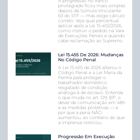
A progressão no tráfico
privilegiado ficou mais simples
depois da Súmula Vinculante
63 do STF — mas exige cálculo
correto. Veja qual percentual
aplicar após a Lei 15.402/2026,
como instruir o pedido na Vara
de Execuções Penais e quando
cabe reclamação ao Supremo.
Lei 15.455 De 2026: Mudanças
No Código Penal
A Lei 15.455 de 2026 alterou o
Código Penal e a Lei Maria da
Penha para proteger o
trabalhador doméstico
resgatado de condição
análoga à de escravo. Entenda
o que muda no art. 129, §9º, o
dever de comunicação em 48h
e as medidas protetivas — e
por que a pena NÃO
aumentou, ao contrário do que
a imprensa noticiou.
Progressão Em Execução