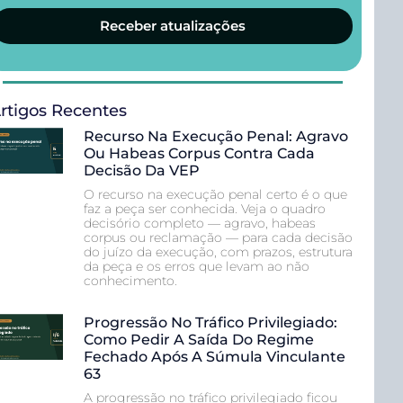
Receber atualizações
rtigos Recentes
Recurso Na Execução Penal: Agravo
Ou Habeas Corpus Contra Cada
Decisão Da VEP
O recurso na execução penal certo é o que
faz a peça ser conhecida. Veja o quadro
decisório completo — agravo, habeas
corpus ou reclamação — para cada decisão
do juízo da execução, com prazos, estrutura
da peça e os erros que levam ao não
conhecimento.
Progressão No Tráfico Privilegiado:
Como Pedir A Saída Do Regime
Fechado Após A Súmula Vinculante
63
A progressão no tráfico privilegiado ficou