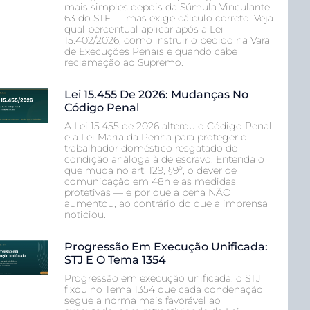
mais simples depois da Súmula Vinculante
63 do STF — mas exige cálculo correto. Veja
qual percentual aplicar após a Lei
15.402/2026, como instruir o pedido na Vara
de Execuções Penais e quando cabe
reclamação ao Supremo.
Lei 15.455 De 2026: Mudanças No
Código Penal
A Lei 15.455 de 2026 alterou o Código Penal
e a Lei Maria da Penha para proteger o
trabalhador doméstico resgatado de
condição análoga à de escravo. Entenda o
que muda no art. 129, §9º, o dever de
comunicação em 48h e as medidas
protetivas — e por que a pena NÃO
aumentou, ao contrário do que a imprensa
noticiou.
Progressão Em Execução Unificada:
STJ E O Tema 1354
Progressão em execução unificada: o STJ
fixou no Tema 1354 que cada condenação
segue a norma mais favorável ao