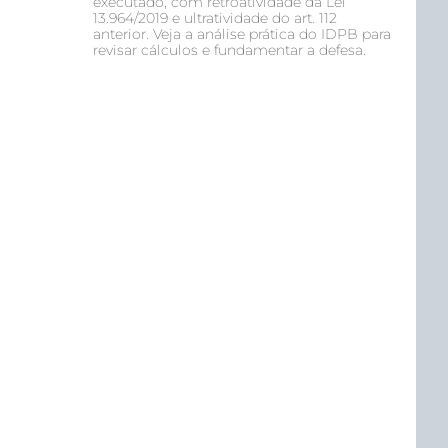
executado, com retroatividade da Lei
13.964/2019 e ultratividade do art. 112
anterior. Veja a análise prática do IDPB para
revisar cálculos e fundamentar a defesa.