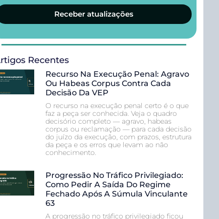
Receber atualizações
rtigos Recentes
Recurso Na Execução Penal: Agravo
Ou Habeas Corpus Contra Cada
Decisão Da VEP
O recurso na execução penal certo é o que
faz a peça ser conhecida. Veja o quadro
decisório completo — agravo, habeas
corpus ou reclamação — para cada decisão
do juízo da execução, com prazos, estrutura
da peça e os erros que levam ao não
conhecimento.
Progressão No Tráfico Privilegiado:
Como Pedir A Saída Do Regime
Fechado Após A Súmula Vinculante
63
A progressão no tráfico privilegiado ficou