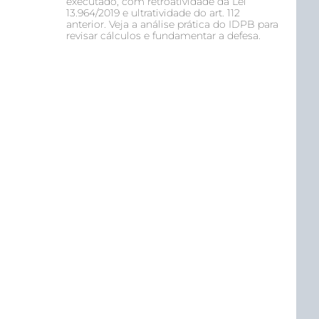
executado, com retroatividade da Lei
13.964/2019 e ultratividade do art. 112
anterior. Veja a análise prática do IDPB para
revisar cálculos e fundamentar a defesa.