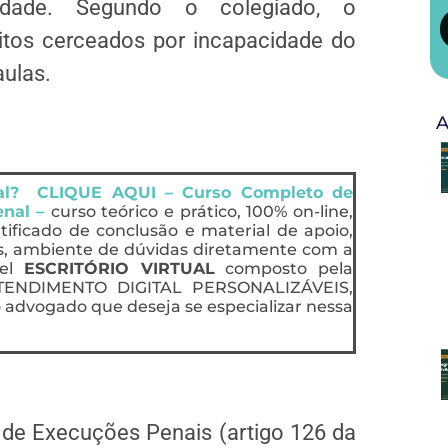
tidade. Segundo o colegiado, o
itos cerceados por incapacidade do
aulas.
A
nal? CLIQUE AQUI – Curso Completo de
enal –
curso teórico e prático, 100% on-line,
rtificado de conclusão e material de apoio,
s, ambiente de dúvidas diretamente com a
vel
ESCRITÓRIO VIRTUAL
composto pela
ENDIMENTO DIGITAL PERSONALIZÁVEIS,
 advogado que deseja se especializar nessa
 de Execuções Penais (artigo 126 da