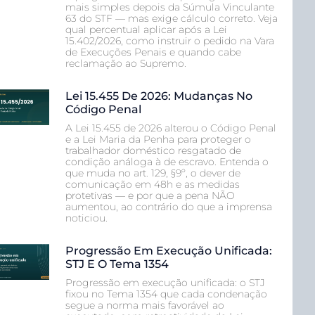
mais simples depois da Súmula Vinculante
63 do STF — mas exige cálculo correto. Veja
qual percentual aplicar após a Lei
15.402/2026, como instruir o pedido na Vara
de Execuções Penais e quando cabe
reclamação ao Supremo.
Lei 15.455 De 2026: Mudanças No
Código Penal
A Lei 15.455 de 2026 alterou o Código Penal
e a Lei Maria da Penha para proteger o
trabalhador doméstico resgatado de
condição análoga à de escravo. Entenda o
que muda no art. 129, §9º, o dever de
comunicação em 48h e as medidas
protetivas — e por que a pena NÃO
aumentou, ao contrário do que a imprensa
noticiou.
Progressão Em Execução Unificada:
STJ E O Tema 1354
Progressão em execução unificada: o STJ
fixou no Tema 1354 que cada condenação
segue a norma mais favorável ao