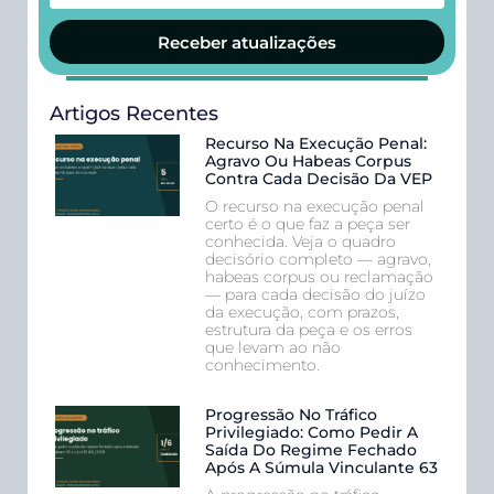
Receber atualizações
Artigos Recentes
Recurso Na Execução Penal:
Agravo Ou Habeas Corpus
Contra Cada Decisão Da VEP
O recurso na execução penal
certo é o que faz a peça ser
conhecida. Veja o quadro
decisório completo — agravo,
habeas corpus ou reclamação
— para cada decisão do juízo
da execução, com prazos,
estrutura da peça e os erros
que levam ao não
conhecimento.
Progressão No Tráfico
Privilegiado: Como Pedir A
Saída Do Regime Fechado
Após A Súmula Vinculante 63