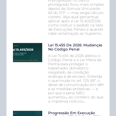
A progressão no tráfico
privilegiado ficou mais simples
depois da Súmula Vinculante
63 do STF — mas exige cálculo
correto. Veja qual percentual
aplicar após a Lei 15.402/2026,
como instruir o pedido na Vara
de Execuções Penais e quando
cabe reclamação ao Supremo.
Lei 15.455 De 2026: Mudanças
No Código Penal
A Lei 15.455 de 2026 alterou o
Código Penal e a Lei Maria da
Penha para proteger o
trabalhador doméstico
resgatado de condição
análoga à de escravo. Entenda
o que muda no art. 129, §9º, o
dever de comunicação em 48h
e as medidas protetivas — e
por que a pena NÃO
aumentou, ao contrário do que
a imprensa noticiou.
Progressão Em Execução