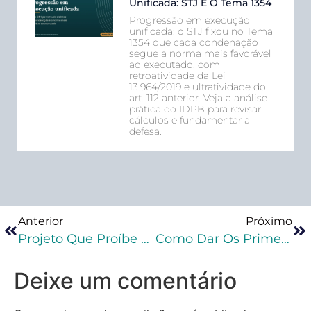
Unificada: STJ E O Tema 1354
Progressão em execução
unificada: o STJ fixou no Tema
1354 que cada condenação
segue a norma mais favorável
ao executado, com
retroatividade da Lei
13.964/2019 e ultratividade do
art. 112 anterior. Veja a análise
prática do IDPB para revisar
cálculos e fundamentar a
defesa.
Anterior
Próximo
Projeto Que Proíbe As “saidinhas” Da Prisão É Aprovado Pela Câmara
Como Dar Os Primeiros Passos Na Execução Penal?
Deixe um comentário