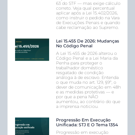
63 do STF — mas exige cálculo
correto. Veja qual percentual
aplicar após a Lei 15.402/2026,
como instruir o pedido na Vara
de Execuções Penais e quando
cabe reclamação ao Supremo.
Lei 15.455 De 2026: Mudanças
No Código Penal
A Lei 15.455 de 2026 alterou o
Código Penal e a Lei Maria da
Penha para proteger o
trabalhador doméstico
resgatado de condição
análoga à de escravo. Entenda
o que muda no art. 129, §9º, o
dever de comunicação em 48h
e as medidas protetivas — e
por que a pena NÃO
aumentou, ao contrário do que
a imprensa noticiou.
Progressão Em Execução
Unificada: STJ E O Tema 1354
Progressão em execução