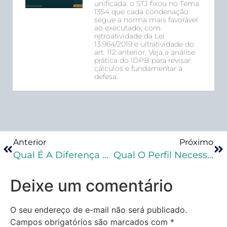
unificada: o STJ fixou no Tema
1354 que cada condenação
segue a norma mais favorável
ao executado, com
retroatividade da Lei
13.964/2019 e ultratividade do
art. 112 anterior. Veja a análise
prática do IDPB para revisar
cálculos e fundamentar a
defesa.
Anterior
Próximo
Qual É A Diferença Entre Indulto E Graça?
Qual O Perfil Necessário Para Ser Um Advogado Criminalista?
Deixe um comentário
O seu endereço de e-mail não será publicado.
Campos obrigatórios são marcados com
*