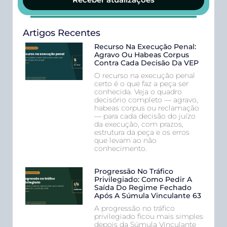
Artigos Recentes
Recurso Na Execução Penal:
Agravo Ou Habeas Corpus
Contra Cada Decisão Da VEP
O recurso na execução penal
certo é o que faz a peça ser
conhecida. Veja o quadro
decisório completo — agravo,
habeas corpus ou reclamação
— para cada decisão do juízo
da execução, com prazos,
estrutura da peça e os erros
que levam ao não
conhecimento.
Progressão No Tráfico
Privilegiado: Como Pedir A
Saída Do Regime Fechado
Após A Súmula Vinculante 63
A progressão no tráfico
privilegiado ficou mais simples
depois da Súmula Vinculante