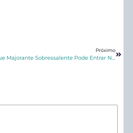
Próximo
Terceira Seção Decide Que Majorante Sobressalente Pode Entrar Na Primeira Ou Segunda Fase Da Dosimetria