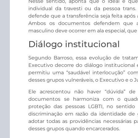
Nesse sentido, aponta que o ideal é que 
individual da travesti ou da pessoa tran
defende que a transferência seja feita após
Ambos os documentos defendem que a d
masculino deve ocorrer em ala especial, que
Diálogo institucional
Segundo Barroso, essa evolução de trata
Executivo decorre do diálogo institucional 
permitiu uma “saudável interlocução” com 
desses grupos vulneráveis, o Executivo e o Ju
Ele acrescentou não haver “dúvida” de
documentos se harmoniza com o quadro 
proteção das pessoas LGBTI, no sentido 
discriminação em razão da identidade de
adotar todas as providências necessárias pa
desses grupos quando encarcerados.