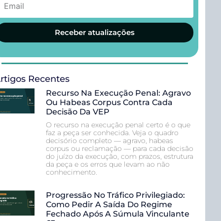
Receber atualizações
rtigos Recentes
Recurso Na Execução Penal: Agravo
Ou Habeas Corpus Contra Cada
Decisão Da VEP
O recurso na execução penal certo é o que
faz a peça ser conhecida. Veja o quadro
decisório completo — agravo, habeas
corpus ou reclamação — para cada decisão
do juízo da execução, com prazos, estrutura
da peça e os erros que levam ao não
conhecimento.
Progressão No Tráfico Privilegiado:
Como Pedir A Saída Do Regime
Fechado Após A Súmula Vinculante