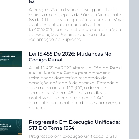
63
A progressão no tráfico privilegiado ficou
mais simples depois da Súmula Vinculante
63 do STF — mas exige cálculo correto. Veja
qual percentual aplicar após a Lei
15.402/2026, como instruir o pedido na Vara
de Execuções Penais e quando cabe
reclamação ao Supremo.
Lei 15.455 De 2026: Mudanças No
Código Penal
A Lei 15.455 de 2026 alterou o Código Penal
e a Lei Maria da Penha para proteger o
trabalhador doméstico resgatado de
condição análoga à de escravo. Entenda o
que muda no art. 129, §9º, o dever de
comunicação em 48h e as medidas
protetivas — e por que a pena NÃO
aumentou, ao contrário do que a imprensa
noticiou.
Progressão Em Execução Unificada:
STJ E O Tema 1354
Progressão em execução unificada: o STJ