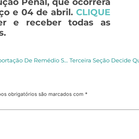
ção Penal, que ocorrerá
ço e 04 de abril.
CLIQUE
er e receber todas as
s.
STF Inicia Julgamento Sobre Pena Para Importação De Remédio Sem Registro
os obrigatórios são marcados com
*