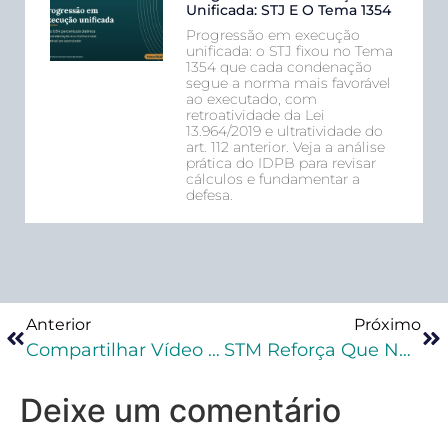
Unificada: STJ E O Tema 1354
Progressão em execução
unificada: o STJ fixou no Tema
1354 que cada condenação
segue a norma mais favorável
ao executado, com
retroatividade da Lei
13.964/2019 e ultratividade do
art. 112 anterior. Veja a análise
prática do IDPB para revisar
cálculos e fundamentar a
defesa.
Anterior
Próximo
Compartilhar Vídeo De MC Kevin, Morto Em Acidente, Pode Ser Crime?
STM Reforça Que Não Se Aplica A Lei De Drogas Por Posse De Drogas Por Militar
Deixe um comentário