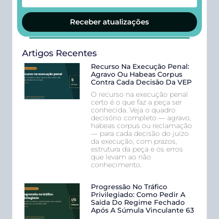
Receber atualizações
Artigos Recentes
Recurso Na Execução Penal:
Agravo Ou Habeas Corpus
Contra Cada Decisão Da VEP
O recurso na execução penal
certo é o que faz a peça ser
conhecida. Veja o quadro
decisório completo — agravo,
habeas corpus ou reclamação
— para cada decisão do juízo
da execução, com prazos,
estrutura da peça e os erros
que levam ao não
conhecimento.
Progressão No Tráfico
Privilegiado: Como Pedir A
Saída Do Regime Fechado
Após A Súmula Vinculante 63