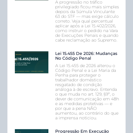
A progressão no tráfico
privilegiado ficou mais simples
depois da Súmula Vinculante
63 do STF — mas exige cálculo
correto. Veja qual percentual
aplicar após a Lei 15.402/2026,
como instruir o pedido na Vara
de Execuções Penais e quando
cabe reclamação ao Supremo.
Lei 15.455 De 2026: Mudanças
No Código Penal
A Lei 15.455 de 2026 alterou o
Código Penal e a Lei Maria da
Penha para proteger o
trabalhador doméstico
resgatado de condição
análoga à de escravo. Entenda
o que muda no art. 129, §9º, o
dever de comunicação em 48h
e as medidas protetivas — e
por que a pena NÃO
aumentou, ao contrário do que
a imprensa noticiou.
Progressão Em Execução