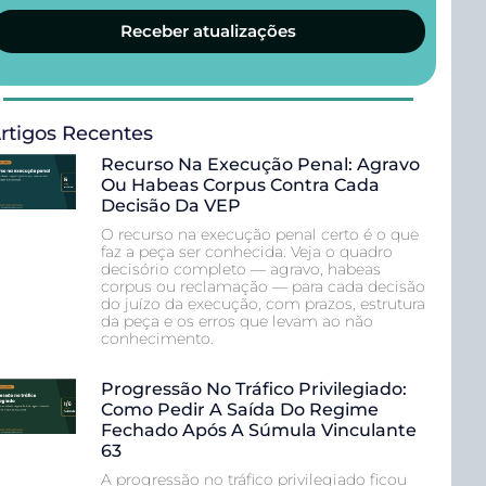
Receber atualizações
rtigos Recentes
Recurso Na Execução Penal: Agravo
Ou Habeas Corpus Contra Cada
Decisão Da VEP
O recurso na execução penal certo é o que
faz a peça ser conhecida. Veja o quadro
decisório completo — agravo, habeas
corpus ou reclamação — para cada decisão
do juízo da execução, com prazos, estrutura
da peça e os erros que levam ao não
conhecimento.
Progressão No Tráfico Privilegiado:
Como Pedir A Saída Do Regime
Fechado Após A Súmula Vinculante
63
A progressão no tráfico privilegiado ficou