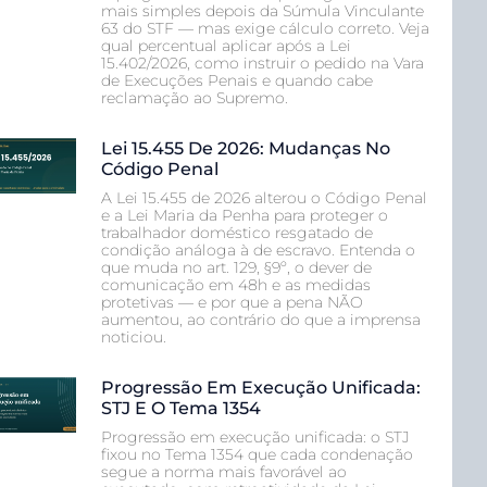
mais simples depois da Súmula Vinculante
63 do STF — mas exige cálculo correto. Veja
qual percentual aplicar após a Lei
15.402/2026, como instruir o pedido na Vara
de Execuções Penais e quando cabe
reclamação ao Supremo.
Lei 15.455 De 2026: Mudanças No
Código Penal
A Lei 15.455 de 2026 alterou o Código Penal
e a Lei Maria da Penha para proteger o
trabalhador doméstico resgatado de
condição análoga à de escravo. Entenda o
que muda no art. 129, §9º, o dever de
comunicação em 48h e as medidas
protetivas — e por que a pena NÃO
aumentou, ao contrário do que a imprensa
noticiou.
Progressão Em Execução Unificada:
STJ E O Tema 1354
Progressão em execução unificada: o STJ
fixou no Tema 1354 que cada condenação
segue a norma mais favorável ao