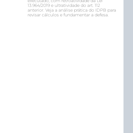
executado, com retroatividade da Lei
13.964/2019 e ultratividade do art. 112
anterior. Veja a análise prática do IDPB para
revisar cálculos e fundamentar a defesa.