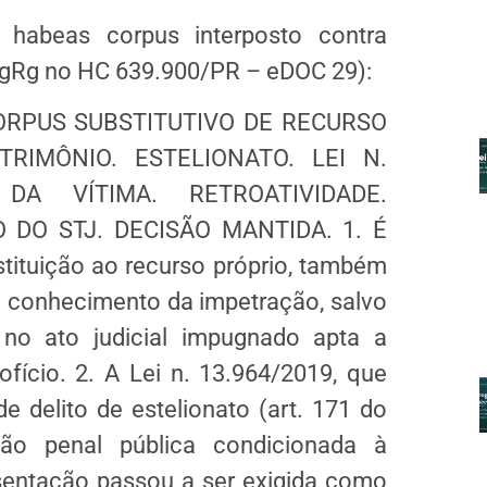
 habeas corpus interposto contra
AgRg no HC 639.900/PR – eDOC 29):
RPUS SUBSTITUTIVO DE RECURSO
RIMÔNIO. ESTELIONATO. LEI N.
 DA VÍTIMA. RETROATIVIDADE.
 DO STJ. DECISÃO MANTIDA. 1. É
tituição ao recurso próprio, também
o conhecimento da impetração, salvo
e no ato judicial impugnado apta a
ício. 2. A Lei n. 13.964/2019, que
e delito de estelionato (art. 171 do
ão penal pública condicionada à
esentação passou a ser exigida como