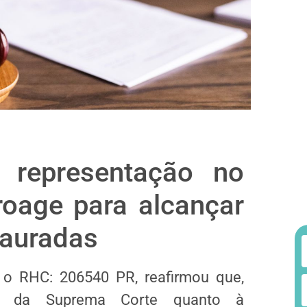
 representação no
roage para alcançar
tauradas
r o RHC: 206540 PR, reafirmou que,
co da Suprema Corte quanto à