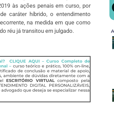
/2019 às ações penais em curso, por
de caráter híbrido, o entendimento
a recorrente, na medida em que como
o réu já transitou em julgado.
A
nal? CLIQUE AQUI – Curso Completo de
enal –
curso teórico e prático, 100% on-line,
rtificado de conclusão e material de apoio,
s, ambiente de dúvidas diretamente com a
vel
ESCRITÓRIO VIRTUAL
composto pela
ENDIMENTO DIGITAL PERSONALIZÁVEIS,
 advogado que deseja se especializar nessa