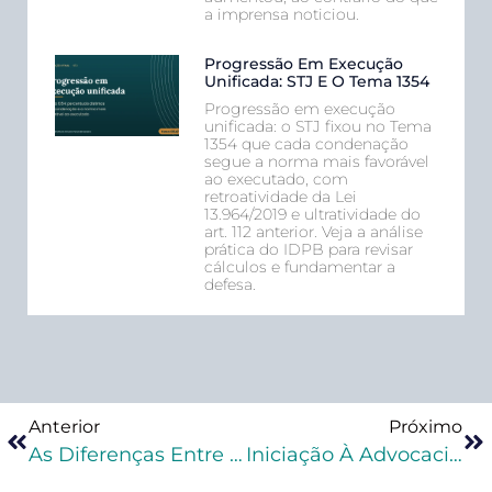
a imprensa noticiou.
Progressão Em Execução
Unificada: STJ E O Tema 1354
Progressão em execução
unificada: o STJ fixou no Tema
1354 que cada condenação
segue a norma mais favorável
ao executado, com
retroatividade da Lei
13.964/2019 e ultratividade do
art. 112 anterior. Veja a análise
prática do IDPB para revisar
cálculos e fundamentar a
defesa.
Anterior
Próximo
As Diferenças Entre Saída Temporária E Permissão De Saída
Iniciação À Advocacia Criminal