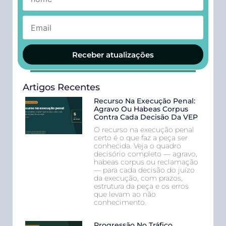
Receber atualizações
Artigos Recentes
Recurso Na Execução Penal:
Agravo Ou Habeas Corpus
Contra Cada Decisão Da VEP
O recurso na execução penal
certo é o que faz a peça ser
conhecida. Veja o quadro
decisório completo — agravo,
habeas corpus ou reclamação
— para cada decisão do juízo
da execução, com prazos,
estrutura da peça e os erros
que levam ao não
conhecimento.
Progressão No Tráfico