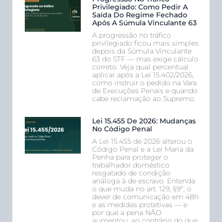
Privilegiado: Como Pedir A
Saída Do Regime Fechado
Após A Súmula Vinculante 63
A progressão no tráfico
privilegiado ficou mais simples
depois da Súmula Vinculante
63 do STF — mas exige cálculo
correto. Veja qual percentual
aplicar após a Lei 15.402/2026,
como instruir o pedido na Vara
de Execuções Penais e quando
cabe reclamação ao Supremo.
Lei 15.455 De 2026: Mudanças
No Código Penal
A Lei 15.455 de 2026 alterou o
Código Penal e a Lei Maria da
Penha para proteger o
trabalhador doméstico
resgatado de condição
análoga à de escravo. Entenda
o que muda no art. 129, §9º, o
dever de comunicação em 48h
e as medidas protetivas — e
por que a pena NÃO
aumentou, ao contrário do que