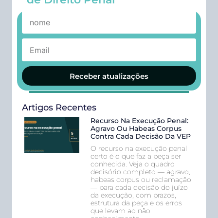
Receber atualizações
Artigos Recentes
Recurso Na Execução Penal:
Agravo Ou Habeas Corpus
Contra Cada Decisão Da VEP
O recurso na execução penal
certo é o que faz a peça ser
conhecida. Veja o quadro
decisório completo — agravo,
habeas corpus ou reclamação
— para cada decisão do juízo
da execução, com prazos,
estrutura da peça e os erros
que levam ao não