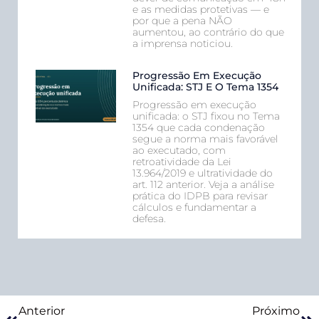
e as medidas protetivas — e
por que a pena NÃO
aumentou, ao contrário do que
a imprensa noticiou.
Progressão Em Execução
Unificada: STJ E O Tema 1354
Progressão em execução
unificada: o STJ fixou no Tema
1354 que cada condenação
segue a norma mais favorável
ao executado, com
retroatividade da Lei
13.964/2019 e ultratividade do
art. 112 anterior. Veja a análise
prática do IDPB para revisar
cálculos e fundamentar a
defesa.
Anterior
Próximo