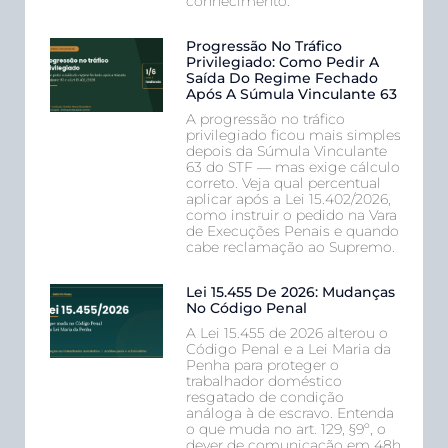
conhecimento.
Progressão No Tráfico
Privilegiado: Como Pedir A
Saída Do Regime Fechado
Após A Súmula Vinculante 63
A progressão no tráfico
privilegiado ficou mais simples
depois da Súmula Vinculante
63 do STF — mas exige cálculo
correto. Veja qual percentual
aplicar após a Lei 15.402/2026,
como instruir o pedido na Vara
de Execuções Penais e quando
cabe reclamação ao Supremo.
Lei 15.455 De 2026: Mudanças
No Código Penal
A Lei 15.455 de 2026 alterou o
Código Penal e a Lei Maria da
Penha para proteger o
trabalhador doméstico
resgatado de condição
análoga à de escravo. Entenda
o que muda no art. 129, §9º, o
dever de comunicação em 48h