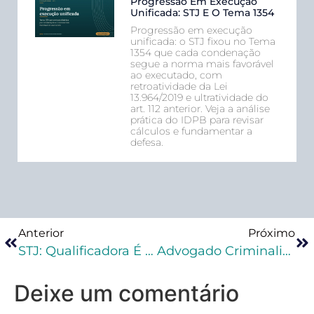
Progressão Em Execução
Unificada: STJ E O Tema 1354
Progressão em execução
unificada: o STJ fixou no Tema
1354 que cada condenação
segue a norma mais favorável
ao executado, com
retroatividade da Lei
13.964/2019 e ultratividade do
art. 112 anterior. Veja a análise
prática do IDPB para revisar
cálculos e fundamentar a
defesa.
Anterior
Próximo
STJ: Qualificadora É Incompatível Com Dolo Eventual Na Direção De Veículo Automotor
Advogado Criminalista: Quanto É O Salário?
Deixe um comentário