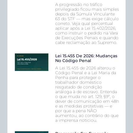
A progressão no tráfico
privilegiado ficou mais simples
depois da Súmula Vinculante
63 do STF — mas exige cálculo
correto. Veja qual percentual
aplicar após a Lei 15.402/2026,
como instruir o pedido na Vara
de Execuções Penais e quando
cabe reclamação ao Supremo.
Lei 15.455 De 2026: Mudanças
No Código Penal
A Lei 15.455 de 2026 alterou o
Código Penal e a Lei Maria da
Penha para proteger o
trabalhador doméstico
resgatado de condição
análoga à de escravo. Entenda
o que muda no art. 129, §9º, o
dever de comunicação em 48h
e as medidas protetivas — e
por que a pena NÃO
aumentou, ao contrário do que
a imprensa noticiou.