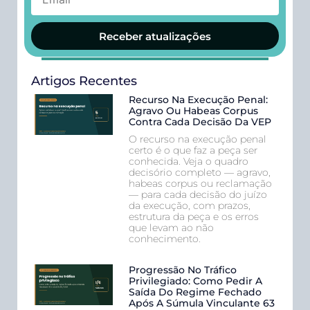
Receber atualizações
Artigos Recentes
Recurso Na Execução Penal:
Agravo Ou Habeas Corpus
Contra Cada Decisão Da VEP
O recurso na execução penal
certo é o que faz a peça ser
conhecida. Veja o quadro
decisório completo — agravo,
habeas corpus ou reclamação
— para cada decisão do juízo
da execução, com prazos,
estrutura da peça e os erros
que levam ao não
conhecimento.
Progressão No Tráfico
Privilegiado: Como Pedir A
Saída Do Regime Fechado
Após A Súmula Vinculante 63