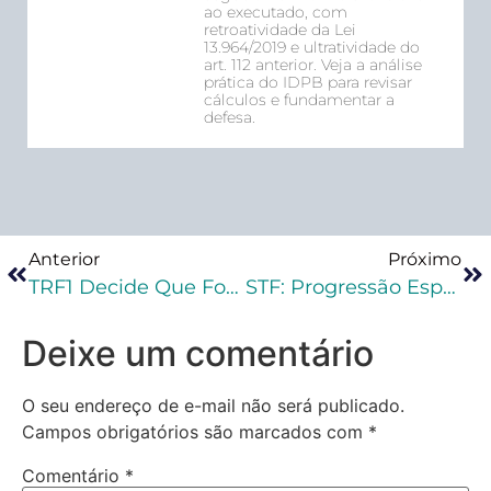
ao executado, com
retroatividade da Lei
13.964/2019 e ultratividade do
art. 112 anterior. Veja a análise
prática do IDPB para revisar
cálculos e fundamentar a
defesa.
Anterior
Próximo
TRF1 Decide Que Fornecimento De Material E Meios Para Pesquisas De Detento Oferece Risco À Segurança Do Sistema Prisional Federal
STF: Progressão Especial Apenas Se Destina À Mãe Que Detinha A Guarda
Deixe um comentário
O seu endereço de e-mail não será publicado.
Campos obrigatórios são marcados com
*
Comentário
*