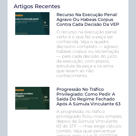
Artigos Recentes
Recurso Na Execução Penal:
Agravo Ou Habeas Corpus
Contra Cada Decisão Da VEP
O recurso na execução penal
certo é o que faz a peça ser
conhecida. Veja o quadro
decisório completo — agravo,
habeas corpus ou reclamação
— para cada decisão do juízo
da execução, com prazos,
estrutura da peça e os erros
que levam ao não
conhecimento.
Progressão No Tráfico
Privilegiado: Como Pedir A
Saída Do Regime Fechado
Após A Súmula Vinculante 63
A progressão no tráfico
privilegiado ficou mais simples
depois da Súmula Vinculante
63 do STF — mas exige cálculo
correto. Veja qual percentual
aplicar após a Lei 15.402/2026,