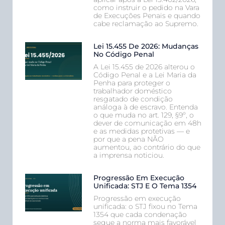
como instruir o pedido na Vara
de Execuções Penais e quando
cabe reclamação ao Supremo.
Lei 15.455 De 2026: Mudanças
No Código Penal
A Lei 15.455 de 2026 alterou o
Código Penal e a Lei Maria da
Penha para proteger o
trabalhador doméstico
resgatado de condição
análoga à de escravo. Entenda
o que muda no art. 129, §9º, o
dever de comunicação em 48h
e as medidas protetivas — e
por que a pena NÃO
aumentou, ao contrário do que
a imprensa noticiou.
Progressão Em Execução
Unificada: STJ E O Tema 1354
Progressão em execução
unificada: o STJ fixou no Tema
1354 que cada condenação
segue a norma mais favorável