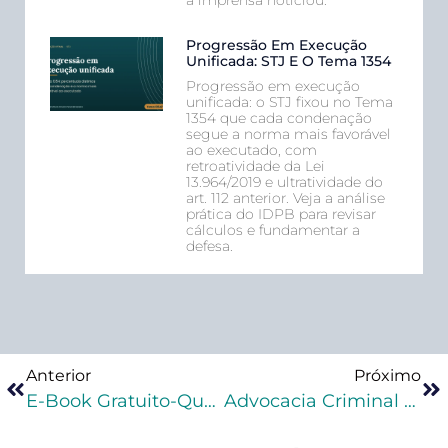
Progressão Em Execução
Unificada: STJ E O Tema 1354
Progressão em execução
unificada: o STJ fixou no Tema
1354 que cada condenação
segue a norma mais favorável
ao executado, com
retroatividade da Lei
13.964/2019 e ultratividade do
art. 112 anterior. Veja a análise
prática do IDPB para revisar
cálculos e fundamentar a
defesa.
Anterior
Próximo
E-Book Gratuito-Qual A Diferença Da Contagem Dos Prazos Processuais Penais E Prazos Penais?
Advocacia Criminal Na Prática: Qual O Melhor Curso?