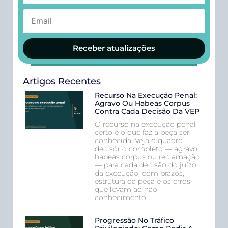
Receber atualizações
Artigos Recentes
Recurso Na Execução Penal:
Agravo Ou Habeas Corpus
Contra Cada Decisão Da VEP
O recurso na execução penal
certo é o que faz a peça ser
conhecida. Veja o quadro
decisório completo — agravo,
habeas corpus ou reclamação
— para cada decisão do juízo
da execução, com prazos,
estrutura da peça e os erros
que levam ao não
conhecimento.
Progressão No Tráfico