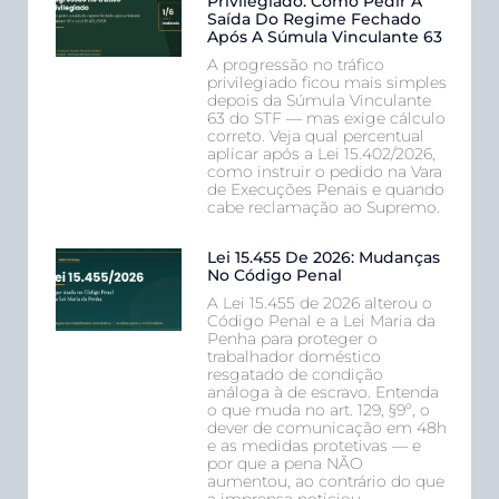
Privilegiado: Como Pedir A
Saída Do Regime Fechado
Após A Súmula Vinculante 63
A progressão no tráfico
privilegiado ficou mais simples
depois da Súmula Vinculante
63 do STF — mas exige cálculo
correto. Veja qual percentual
aplicar após a Lei 15.402/2026,
como instruir o pedido na Vara
de Execuções Penais e quando
cabe reclamação ao Supremo.
Lei 15.455 De 2026: Mudanças
No Código Penal
A Lei 15.455 de 2026 alterou o
Código Penal e a Lei Maria da
Penha para proteger o
trabalhador doméstico
resgatado de condição
análoga à de escravo. Entenda
o que muda no art. 129, §9º, o
dever de comunicação em 48h
e as medidas protetivas — e
por que a pena NÃO
aumentou, ao contrário do que
a imprensa noticiou.