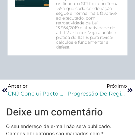
unificada: o STJ fixou no Tema
1354 que cada condenação
segue a norma mais favorável
ao executado, com
retroatividade da Lei
13.964/2019 e ultratividade do
art. 112 anterior. Veja a análise
prática do IDPB para revisar
cálculos e fundamentar a
defesa.
Anterior
Próximo
CNJ Conclui Pacto Nacional Para Documentos A Egressos Do Sistema Prisional
Progressão De Regime Para Crime Hediondo: Reincidência Não Específica
Deixe um comentário
O seu endereço de e-mail não será publicado.
Campos obrigatórios são marcados com
*