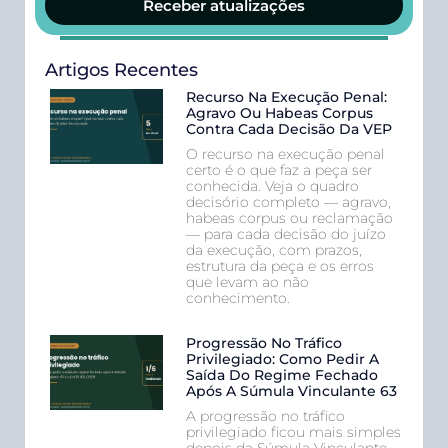
Receber atualizações
Artigos Recentes
Recurso Na Execução Penal:
Agravo Ou Habeas Corpus
Contra Cada Decisão Da VEP
O recurso na execução penal
certo é o que faz a peça ser
conhecida. Veja o quadro
decisório completo — agravo,
habeas corpus ou reclamação
— para cada decisão do juízo
da execução, com prazos,
estrutura da peça e os erros
que levam ao não
conhecimento.
Progressão No Tráfico
Privilegiado: Como Pedir A
Saída Do Regime Fechado
Após A Súmula Vinculante 63
A progressão no tráfico
privilegiado ficou mais simples