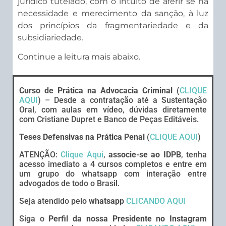
jurídico tutelado, com o intuito de aferir se há
necessidade e merecimento da sanção, à luz
dos princípios da fragmentariedade e da
subsidiariedade.
Continue a leitura mais abaixo.
Curso de Prática na Advocacia Criminal
(
CLIQUE
AQUI
) – Desde a contratação até a Sustentação
Oral, com aulas em vídeo, dúvidas diretamente
com Cristiane Dupret e Banco de Peças Editáveis.
Teses Defensivas na Prática Penal
(
CLIQUE AQUI
)
ATENÇÃO:
Clique Aqui
,
associe-se ao IDPB
, tenha
acesso imediato a 4 cursos completos e entre em
um grupo do whatsapp com interação entre
advogados de todo o Brasil.
Seja atendido pelo
whatsapp
CLICANDO AQUI
Siga o
Perfil da nossa Presidente no Instagram