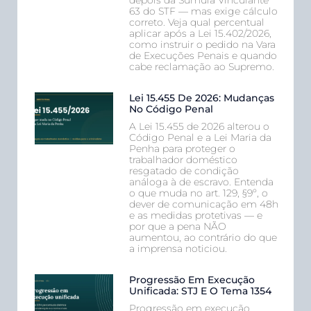
depois da Súmula Vinculante
63 do STF — mas exige cálculo
correto. Veja qual percentual
aplicar após a Lei 15.402/2026,
como instruir o pedido na Vara
de Execuções Penais e quando
cabe reclamação ao Supremo.
Lei 15.455 De 2026: Mudanças
No Código Penal
A Lei 15.455 de 2026 alterou o
Código Penal e a Lei Maria da
Penha para proteger o
trabalhador doméstico
resgatado de condição
análoga à de escravo. Entenda
o que muda no art. 129, §9º, o
dever de comunicação em 48h
e as medidas protetivas — e
por que a pena NÃO
aumentou, ao contrário do que
a imprensa noticiou.
Progressão Em Execução
Unificada: STJ E O Tema 1354
Progressão em execução