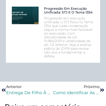
Progressão Em Execução
Unificada: STJ E O Tema 1354
Progressão em execução
unificada: o STJ fixou no Tema
1354 que cada condenação
segue a norma mais favorável
ao executado, com
retroatividade da Lei
13.964/2019 e ultratividade do
art. 112 anterior. Veja a análise
prática do IDPB para revisar
cálculos e fundamentar a
defesa.
Anterior
Próximo
Entrega De Filho À Adoção É Crime?
Como Identificar As Principais Peças Na Segunda Fase De Penal Da OAB?