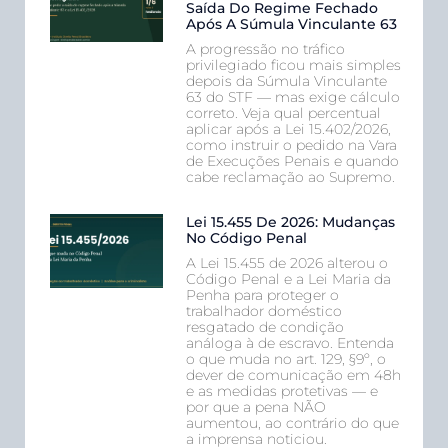
Saída Do Regime Fechado
Após A Súmula Vinculante 63
A progressão no tráfico
privilegiado ficou mais simples
depois da Súmula Vinculante
63 do STF — mas exige cálculo
correto. Veja qual percentual
aplicar após a Lei 15.402/2026,
como instruir o pedido na Vara
de Execuções Penais e quando
cabe reclamação ao Supremo.
Lei 15.455 De 2026: Mudanças
No Código Penal
A Lei 15.455 de 2026 alterou o
Código Penal e a Lei Maria da
Penha para proteger o
trabalhador doméstico
resgatado de condição
análoga à de escravo. Entenda
o que muda no art. 129, §9º, o
dever de comunicação em 48h
e as medidas protetivas — e
por que a pena NÃO
aumentou, ao contrário do que
a imprensa noticiou.