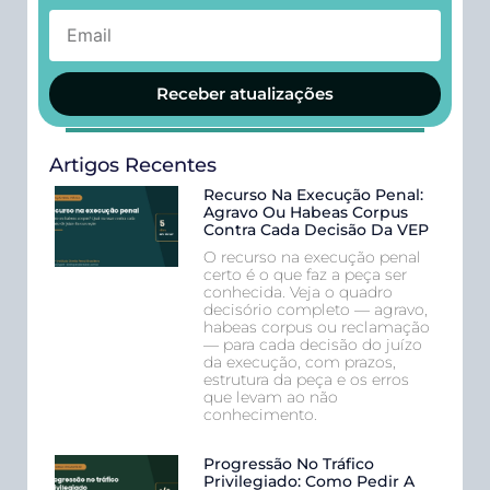
Receber atualizações
Artigos Recentes
Recurso Na Execução Penal:
Agravo Ou Habeas Corpus
Contra Cada Decisão Da VEP
O recurso na execução penal
certo é o que faz a peça ser
conhecida. Veja o quadro
decisório completo — agravo,
habeas corpus ou reclamação
— para cada decisão do juízo
da execução, com prazos,
estrutura da peça e os erros
que levam ao não
conhecimento.
Progressão No Tráfico
Privilegiado: Como Pedir A