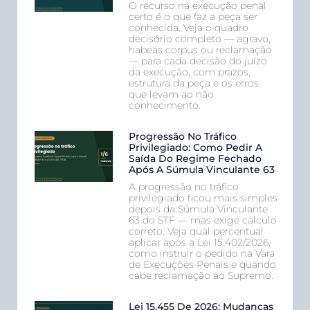
O recurso na execução penal
certo é o que faz a peça ser
conhecida. Veja o quadro
decisório completo — agravo,
habeas corpus ou reclamação
— para cada decisão do juízo
da execução, com prazos,
estrutura da peça e os erros
que levam ao não
conhecimento.
Progressão No Tráfico
Privilegiado: Como Pedir A
Saída Do Regime Fechado
Após A Súmula Vinculante 63
A progressão no tráfico
privilegiado ficou mais simples
depois da Súmula Vinculante
63 do STF — mas exige cálculo
correto. Veja qual percentual
aplicar após a Lei 15.402/2026,
como instruir o pedido na Vara
de Execuções Penais e quando
cabe reclamação ao Supremo.
Lei 15.455 De 2026: Mudanças