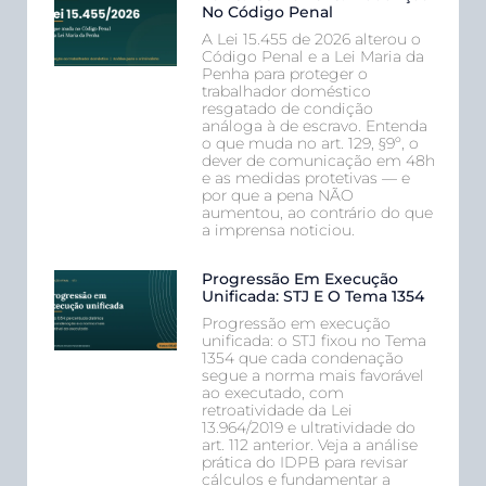
No Código Penal
A Lei 15.455 de 2026 alterou o
Código Penal e a Lei Maria da
Penha para proteger o
trabalhador doméstico
resgatado de condição
análoga à de escravo. Entenda
o que muda no art. 129, §9º, o
dever de comunicação em 48h
e as medidas protetivas — e
por que a pena NÃO
aumentou, ao contrário do que
a imprensa noticiou.
Progressão Em Execução
Unificada: STJ E O Tema 1354
Progressão em execução
unificada: o STJ fixou no Tema
1354 que cada condenação
segue a norma mais favorável
ao executado, com
retroatividade da Lei
13.964/2019 e ultratividade do
art. 112 anterior. Veja a análise
prática do IDPB para revisar
cálculos e fundamentar a