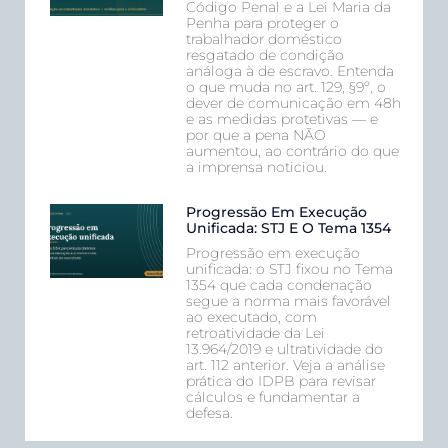
Código Penal e a Lei Maria da
Penha para proteger o
trabalhador doméstico
resgatado de condição
análoga à de escravo. Entenda
o que muda no art. 129, §9º, o
dever de comunicação em 48h
e as medidas protetivas — e
por que a pena NÃO
aumentou, ao contrário do que
a imprensa noticiou.
Progressão Em Execução
Unificada: STJ E O Tema 1354
Progressão em execução
unificada: o STJ fixou no Tema
1354 que cada condenação
segue a norma mais favorável
ao executado, com
retroatividade da Lei
13.964/2019 e ultratividade do
art. 112 anterior. Veja a análise
prática do IDPB para revisar
cálculos e fundamentar a
defesa.