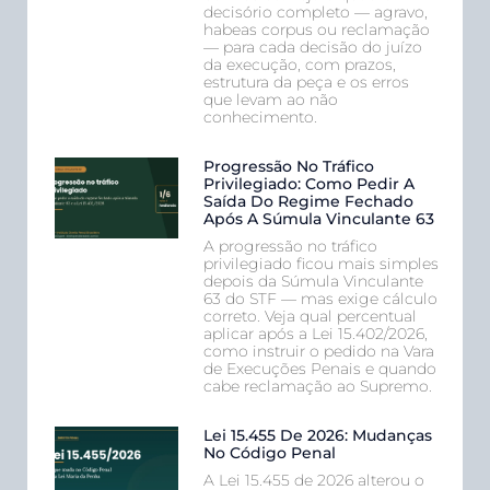
decisório completo — agravo,
habeas corpus ou reclamação
— para cada decisão do juízo
da execução, com prazos,
estrutura da peça e os erros
que levam ao não
conhecimento.
Progressão No Tráfico
Privilegiado: Como Pedir A
Saída Do Regime Fechado
Após A Súmula Vinculante 63
A progressão no tráfico
privilegiado ficou mais simples
depois da Súmula Vinculante
63 do STF — mas exige cálculo
correto. Veja qual percentual
aplicar após a Lei 15.402/2026,
como instruir o pedido na Vara
de Execuções Penais e quando
cabe reclamação ao Supremo.
Lei 15.455 De 2026: Mudanças
No Código Penal
A Lei 15.455 de 2026 alterou o