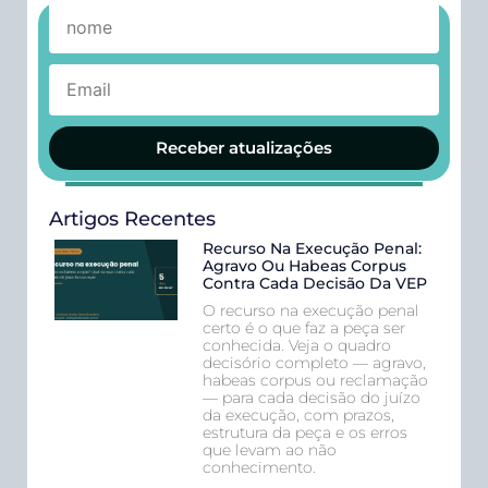
Receber atualizações
Artigos Recentes
Recurso Na Execução Penal:
Agravo Ou Habeas Corpus
Contra Cada Decisão Da VEP
O recurso na execução penal
certo é o que faz a peça ser
conhecida. Veja o quadro
decisório completo — agravo,
habeas corpus ou reclamação
— para cada decisão do juízo
da execução, com prazos,
estrutura da peça e os erros
que levam ao não
conhecimento.