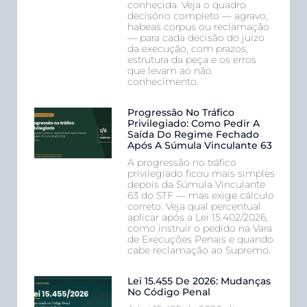
conhecida. Veja o quadro
decisório completo — agravo,
habeas corpus ou reclamação
— para cada decisão do juízo
da execução, com prazos,
estrutura da peça e os erros
que levam ao não
conhecimento.
Progressão No Tráfico
Privilegiado: Como Pedir A
Saída Do Regime Fechado
Após A Súmula Vinculante 63
A progressão no tráfico
privilegiado ficou mais simples
depois da Súmula Vinculante
63 do STF — mas exige cálculo
correto. Veja qual percentual
aplicar após a Lei 15.402/2026,
como instruir o pedido na Vara
de Execuções Penais e quando
cabe reclamação ao Supremo.
Lei 15.455 De 2026: Mudanças
No Código Penal