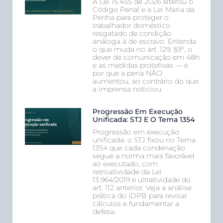
A Lei 15.455 de 2026 alterou o
Código Penal e a Lei Maria da
Penha para proteger o
trabalhador doméstico
resgatado de condição
análoga à de escravo. Entenda
o que muda no art. 129, §9º, o
dever de comunicação em 48h
e as medidas protetivas — e
por que a pena NÃO
aumentou, ao contrário do que
a imprensa noticiou.
Progressão Em Execução
Unificada: STJ E O Tema 1354
Progressão em execução
unificada: o STJ fixou no Tema
1354 que cada condenação
segue a norma mais favorável
ao executado, com
retroatividade da Lei
13.964/2019 e ultratividade do
art. 112 anterior. Veja a análise
prática do IDPB para revisar
cálculos e fundamentar a
defesa.