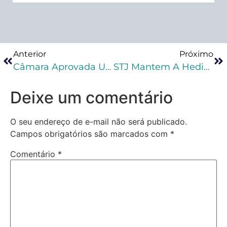
Anterior
Próximo
Câmara Aprovada Urgência Para Projeto Que Torna Hediondos Os Crimes Relacionados À Pedofilia
STJ Mantem A Hediondez Do Delito De Tráfico De Drogas Que Cumpre Pena O Apenado
Deixe um comentário
O seu endereço de e-mail não será publicado.
Campos obrigatórios são marcados com
*
Comentário
*