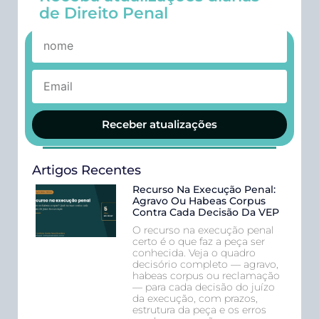
de Direito Penal
Receber atualizações
Artigos Recentes
Recurso Na Execução Penal:
Agravo Ou Habeas Corpus
Contra Cada Decisão Da VEP
O recurso na execução penal
certo é o que faz a peça ser
conhecida. Veja o quadro
decisório completo — agravo,
habeas corpus ou reclamação
— para cada decisão do juízo
da execução, com prazos,
estrutura da peça e os erros