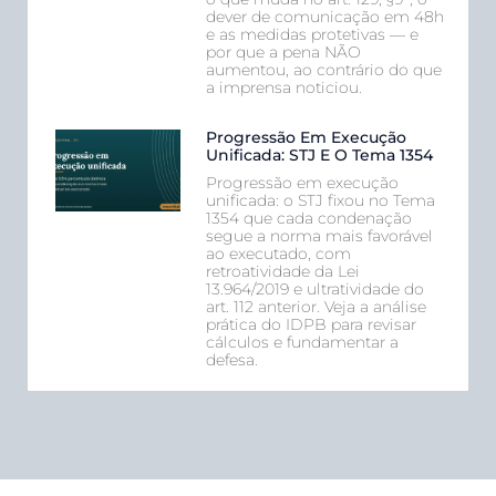
dever de comunicação em 48h
e as medidas protetivas — e
por que a pena NÃO
aumentou, ao contrário do que
a imprensa noticiou.
Progressão Em Execução
Unificada: STJ E O Tema 1354
Progressão em execução
unificada: o STJ fixou no Tema
1354 que cada condenação
segue a norma mais favorável
ao executado, com
retroatividade da Lei
13.964/2019 e ultratividade do
art. 112 anterior. Veja a análise
prática do IDPB para revisar
cálculos e fundamentar a
defesa.