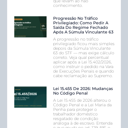
que levam ao não
conhecimento.
Progressão No Tráfico
Privilegiado: Como Pedir A
Saída Do Regime Fechado
Após A Súmula Vinculante 63
A progressão no tráfico
privilegiado ficou mais simples
depois da Súmula Vinculante
63 do STF — mas exige cálculo
correto. Veja qual percentual
aplicar após a Lei 15.402/2026,
como instruir o pedido na Vara
de Execuções Penais e quando
cabe reclamação ao Supremo.
Lei 15.455 De 2026: Mudanças
No Código Penal
A Lei 15.455 de 2026 alterou o
Código Penal e a Lei Maria da
Penha para proteger o
trabalhador doméstico
resgatado de condição
análoga à de escravo. Entenda
o que muda no art. 129, §9º, o