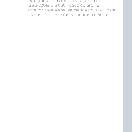
executado, com retroatividade da Lei
13.964/2019 e ultratividade do art. 112
anterior. Veja a análise prática do IDPB para
revisar cálculos e fundamentar a defesa.