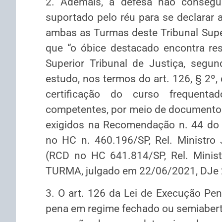
2. Ademais, a defesa não consegui
suportado pelo réu para se declarar a
ambas as Turmas deste Tribunal Supe
que “o óbice destacado encontra re
Superior Tribunal de Justiça, segun
estudo, nos termos do art. 126, § 2º,
certificação do curso frequentad
competentes, por meio de documento i
exigidos na Recomendação n. 44 do 
no HC n. 460.196/SP, Rel. Ministro 
(RCD no HC 641.814/SP, Rel. Mini
TURMA, julgado em 22/06/2021, DJe 
3. O art. 126 da Lei de Execução Pe
pena em regime fechado ou semiaberto