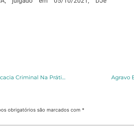
, julgado em 05/10/2021, DJe
Como Iniciar Na Advocacia Criminal – Advocacia Criminal Na Prática
Agravo 
os obrigatórios são marcados com
*