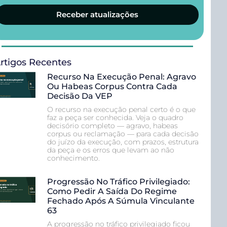
Receber atualizações
rtigos Recentes
Recurso Na Execução Penal: Agravo
Ou Habeas Corpus Contra Cada
Decisão Da VEP
O recurso na execução penal certo é o que
faz a peça ser conhecida. Veja o quadro
decisório completo — agravo, habeas
corpus ou reclamação — para cada decisão
do juízo da execução, com prazos, estrutura
da peça e os erros que levam ao não
conhecimento.
Progressão No Tráfico Privilegiado:
Como Pedir A Saída Do Regime
Fechado Após A Súmula Vinculante
63
A progressão no tráfico privilegiado ficou