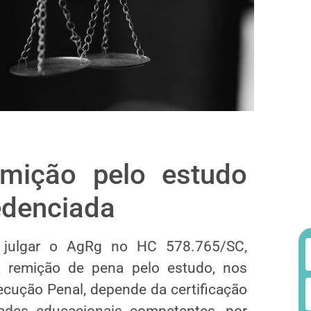
mição pelo estudo
redenciada
 julgar o AgRg no HC 578.765/SC,
 remição de pena pelo estudo, nos
xecução Penal, depende da certificação
ades educacionais competentes, por