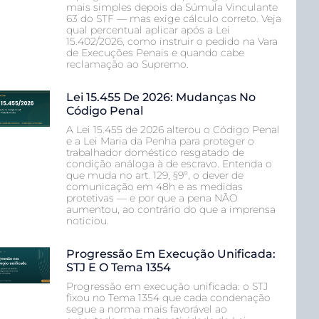
mais simples depois da Súmula Vinculante
63 do STF — mas exige cálculo correto. Veja
qual percentual aplicar após a Lei
15.402/2026, como instruir o pedido na Vara
de Execuções Penais e quando cabe
reclamação ao Supremo.
Lei 15.455 De 2026: Mudanças No
Código Penal
A Lei 15.455 de 2026 alterou o Código Penal
e a Lei Maria da Penha para proteger o
trabalhador doméstico resgatado de
condição análoga à de escravo. Entenda o
que muda no art. 129, §9º, o dever de
comunicação em 48h e as medidas
protetivas — e por que a pena NÃO
aumentou, ao contrário do que a imprensa
noticiou.
Progressão Em Execução Unificada:
STJ E O Tema 1354
Progressão em execução unificada: o STJ
fixou no Tema 1354 que cada condenação
segue a norma mais favorável ao