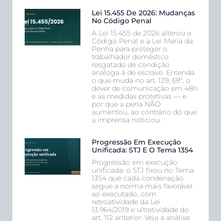
Lei 15.455 De 2026: Mudanças
No Código Penal
A Lei 15.455 de 2026 alterou o
Código Penal e a Lei Maria da
Penha para proteger o
trabalhador doméstico
resgatado de condição
análoga à de escravo. Entenda
o que muda no art. 129, §9º, o
dever de comunicação em 48h
e as medidas protetivas — e
por que a pena NÃO
aumentou, ao contrário do que
a imprensa noticiou.
Progressão Em Execução
Unificada: STJ E O Tema 1354
Progressão em execução
unificada: o STJ fixou no Tema
1354 que cada condenação
segue a norma mais favorável
ao executado, com
retroatividade da Lei
13.964/2019 e ultratividade do
art. 112 anterior. Veja a análise