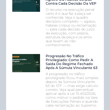
Contra Cada Decisão Da VEP
O recurso na execução penal
certo é o que faz a peça ser
conhecida. Veja o quadro
decisório completo — agravo,
habeas corpus ou reclamação
— para cada decisão do juízo
da execução, com prazos,
estrutura da peça e os erros
que levam ao não
conhecimento.
Progressão No Tráfico
Privilegiado: Como Pedir A
Saída Do Regime Fechado
Após A Súmula Vinculante 63
A progressão no tráfico
privilegiado ficou mais simples
depois da Súmula Vinculante
63 do STF — mas exige cálculo
correto. Veja qual percentual
aplicar após a Lei 15.402/2026,
como instruir o pedido na Vara
de Execuções Penais e quando
cabe reclamação ao Supremo.