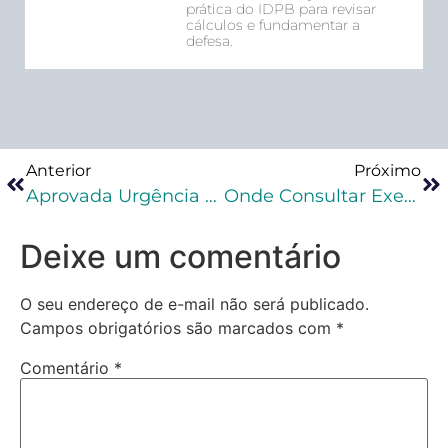
prática do IDPB para revisar
cálculos e fundamentar a
defesa.
Anterior
Próximo
Aprovada Urgência Para Projeto Que Pune Agressor De Mulher Com Perda Automática Do Cargo
Onde Consultar Execução Penal?
Deixe um comentário
O seu endereço de e-mail não será publicado.
Campos obrigatórios são marcados com
*
Comentário
*