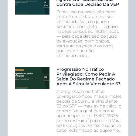
Contra Cada Decisão Da VEP
O recurso na execução penal
certo é o que faz a peça ser
conhecida. Veja o quadro
decisório completo — agravo,
habeas corpus ou reclamação
— para cada decisão do juízo
da execução, com prazos,
estrutura da peça e os erros
que levam ao não
conhecimento.
Progressão No Tráfico
Privilegiado: Como Pedir A
Saída Do Regime Fechado
Após A Súmula Vinculante 63
A progressão no tráfico
privilegiado ficou mais simples
depois da Súmula Vinculante
63 do STF — mas exige cálculo
correto. Veja qual percentual
aplicar após a Lei 15.402/2026,
como instruir o pedido na Vara
de Execuções Penais e quando
cabe reclamação ao Supremo.