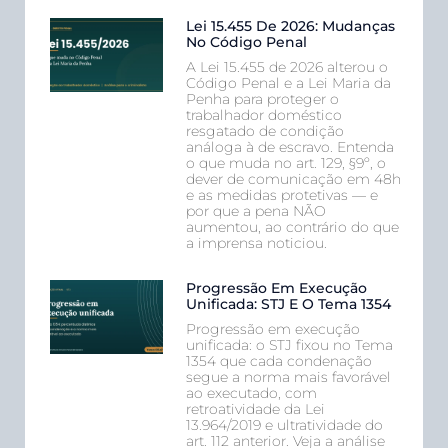
Lei 15.455 De 2026: Mudanças
No Código Penal
A Lei 15.455 de 2026 alterou o
Código Penal e a Lei Maria da
Penha para proteger o
trabalhador doméstico
resgatado de condição
análoga à de escravo. Entenda
o que muda no art. 129, §9º, o
dever de comunicação em 48h
e as medidas protetivas — e
por que a pena NÃO
aumentou, ao contrário do que
a imprensa noticiou.
Progressão Em Execução
Unificada: STJ E O Tema 1354
Progressão em execução
unificada: o STJ fixou no Tema
1354 que cada condenação
segue a norma mais favorável
ao executado, com
retroatividade da Lei
13.964/2019 e ultratividade do
art. 112 anterior. Veja a análise