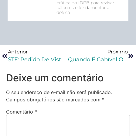
prática do IDPB para revisar
cálculos e fundamentar a
defesa.
Anterior
Próximo
STF: Pedido De Vista Suspende Julgamento Sobre Validade De Tramitação Direta De Inquérito Policial Entre MP E Polícia Civil
Quando É Cabível O Recurso Em Sentido Estrito?
Deixe um comentário
O seu endereço de e-mail não será publicado.
Campos obrigatórios são marcados com
*
Comentário
*