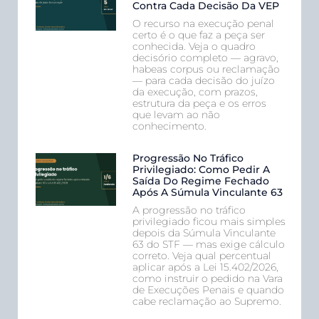
Contra Cada Decisão Da VEP
O recurso na execução penal
certo é o que faz a peça ser
conhecida. Veja o quadro
decisório completo — agravo,
habeas corpus ou reclamação
— para cada decisão do juízo
da execução, com prazos,
estrutura da peça e os erros
que levam ao não
conhecimento.
Progressão No Tráfico
Privilegiado: Como Pedir A
Saída Do Regime Fechado
Após A Súmula Vinculante 63
A progressão no tráfico
privilegiado ficou mais simples
depois da Súmula Vinculante
63 do STF — mas exige cálculo
correto. Veja qual percentual
aplicar após a Lei 15.402/2026,
como instruir o pedido na Vara
de Execuções Penais e quando
cabe reclamação ao Supremo.