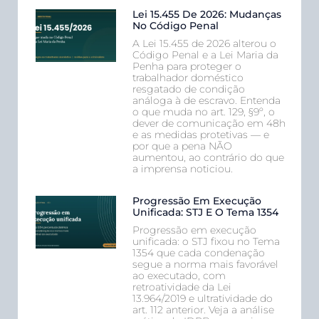
Lei 15.455 De 2026: Mudanças
No Código Penal
A Lei 15.455 de 2026 alterou o
Código Penal e a Lei Maria da
Penha para proteger o
trabalhador doméstico
resgatado de condição
análoga à de escravo. Entenda
o que muda no art. 129, §9º, o
dever de comunicação em 48h
e as medidas protetivas — e
por que a pena NÃO
aumentou, ao contrário do que
a imprensa noticiou.
Progressão Em Execução
Unificada: STJ E O Tema 1354
Progressão em execução
unificada: o STJ fixou no Tema
1354 que cada condenação
segue a norma mais favorável
ao executado, com
retroatividade da Lei
13.964/2019 e ultratividade do
art. 112 anterior. Veja a análise