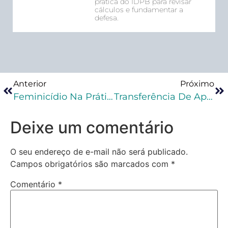
prática do IDPB para revisar
cálculos e fundamentar a
defesa.
Anterior
Próximo
Feminicídio Na Prática Penal – Principais Aspectos
Transferência De Apenado E Princípio Da Dignidade Da Pessoa Humana
Deixe um comentário
O seu endereço de e-mail não será publicado.
Campos obrigatórios são marcados com
*
Comentário
*