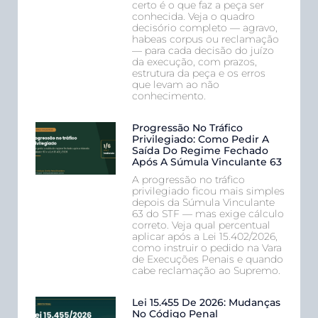
certo é o que faz a peça ser
conhecida. Veja o quadro
decisório completo — agravo,
habeas corpus ou reclamação
— para cada decisão do juízo
da execução, com prazos,
estrutura da peça e os erros
que levam ao não
conhecimento.
Progressão No Tráfico
Privilegiado: Como Pedir A
Saída Do Regime Fechado
Após A Súmula Vinculante 63
A progressão no tráfico
privilegiado ficou mais simples
depois da Súmula Vinculante
63 do STF — mas exige cálculo
correto. Veja qual percentual
aplicar após a Lei 15.402/2026,
como instruir o pedido na Vara
de Execuções Penais e quando
cabe reclamação ao Supremo.
Lei 15.455 De 2026: Mudanças
No Código Penal