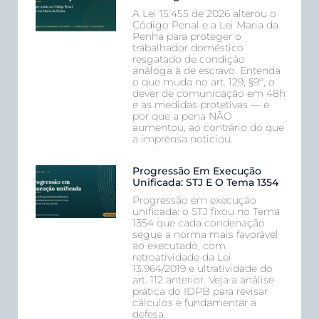
A Lei 15.455 de 2026 alterou o
Código Penal e a Lei Maria da
Penha para proteger o
trabalhador doméstico
resgatado de condição
análoga à de escravo. Entenda
o que muda no art. 129, §9º, o
dever de comunicação em 48h
e as medidas protetivas — e
por que a pena NÃO
aumentou, ao contrário do que
a imprensa noticiou.
Progressão Em Execução
Unificada: STJ E O Tema 1354
Progressão em execução
unificada: o STJ fixou no Tema
1354 que cada condenação
segue a norma mais favorável
ao executado, com
retroatividade da Lei
13.964/2019 e ultratividade do
art. 112 anterior. Veja a análise
prática do IDPB para revisar
cálculos e fundamentar a
defesa.