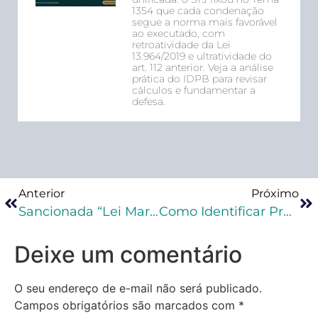
1354 que cada condenação
segue a norma mais favorável
ao executado, com
retroatividade da Lei
13.964/2019 e ultratividade do
art. 112 anterior. Veja a análise
prática do IDPB para revisar
cálculos e fundamentar a
defesa.
Anterior
Próximo
Sancionada “Lei Mariana Ferrer” Que Pune Constrangimentos Em Audiências
Como Identificar Preliminares Ao Elaborar Uma Peça Processual Penal Na Prática
Deixe um comentário
O seu endereço de e-mail não será publicado.
Campos obrigatórios são marcados com
*