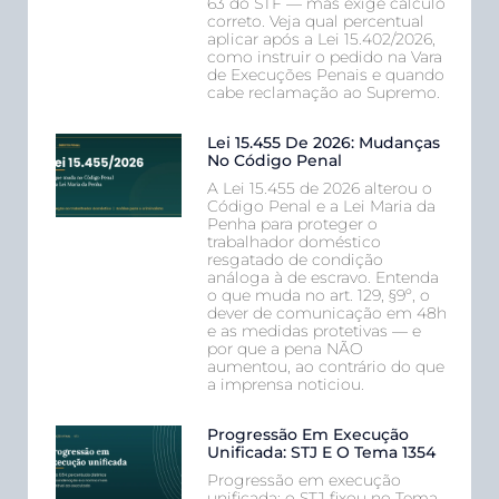
63 do STF — mas exige cálculo
correto. Veja qual percentual
aplicar após a Lei 15.402/2026,
como instruir o pedido na Vara
de Execuções Penais e quando
cabe reclamação ao Supremo.
Lei 15.455 De 2026: Mudanças
No Código Penal
A Lei 15.455 de 2026 alterou o
Código Penal e a Lei Maria da
Penha para proteger o
trabalhador doméstico
resgatado de condição
análoga à de escravo. Entenda
o que muda no art. 129, §9º, o
dever de comunicação em 48h
e as medidas protetivas — e
por que a pena NÃO
aumentou, ao contrário do que
a imprensa noticiou.
Progressão Em Execução
Unificada: STJ E O Tema 1354
Progressão em execução
unificada: o STJ fixou no Tema