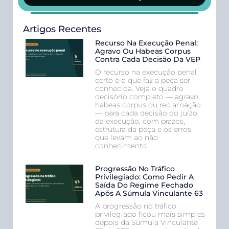
Artigos Recentes
Recurso Na Execução Penal:
Agravo Ou Habeas Corpus
Contra Cada Decisão Da VEP
O recurso na execução penal
certo é o que faz a peça ser
conhecida. Veja o quadro
decisório completo — agravo,
habeas corpus ou reclamação
— para cada decisão do juízo
da execução, com prazos,
estrutura da peça e os erros
que levam ao não
conhecimento.
Progressão No Tráfico
Privilegiado: Como Pedir A
Saída Do Regime Fechado
Após A Súmula Vinculante 63
A progressão no tráfico
privilegiado ficou mais simples
depois da Súmula Vinculante