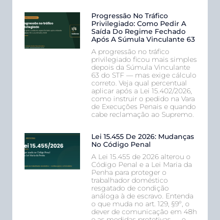
Progressão No Tráfico
Privilegiado: Como Pedir A
Saída Do Regime Fechado
Após A Súmula Vinculante 63
A progressão no tráfico
privilegiado ficou mais simples
depois da Súmula Vinculante
63 do STF — mas exige cálculo
correto. Veja qual percentual
aplicar após a Lei 15.402/2026,
como instruir o pedido na Vara
de Execuções Penais e quando
cabe reclamação ao Supremo.
Lei 15.455 De 2026: Mudanças
No Código Penal
A Lei 15.455 de 2026 alterou o
Código Penal e a Lei Maria da
Penha para proteger o
trabalhador doméstico
resgatado de condição
análoga à de escravo. Entenda
o que muda no art. 129, §9º, o
dever de comunicação em 48h
e as medidas protetivas — e