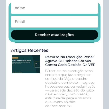
Receber atualizações
Artigos Recentes
Recurso Na Execução Penal:
Agravo Ou Habeas Corpus
Contra Cada Decisão Da VEP
O recurso na execução penal
certo é o que faz a peça ser
conhecida. Veja o quadro
decisório completo — agravo,
habeas corpus ou reclamação
— para cada decisão do juízo
da execução, com prazos,
estrutura da peça e os erros
que levam ao não
conhecimento.