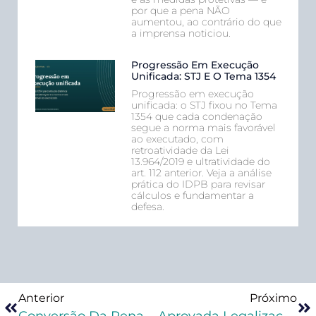
por que a pena NÃO
aumentou, ao contrário do que
a imprensa noticiou.
Progressão Em Execução
Unificada: STJ E O Tema 1354
Progressão em execução
unificada: o STJ fixou no Tema
1354 que cada condenação
segue a norma mais favorável
ao executado, com
retroatividade da Lei
13.964/2019 e ultratividade do
art. 112 anterior. Veja a análise
prática do IDPB para revisar
cálculos e fundamentar a
defesa.
Anterior
Próximo