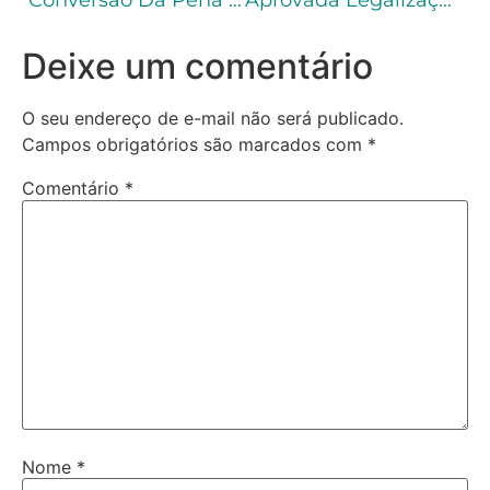
Conversão Da Pena Restritiva Em Privativa De Liberdade Durante Unificação Na Execução
Aprovada Legalização De Cultivo Para Uso Medicinal Da Cannabis
Deixe um comentário
O seu endereço de e-mail não será publicado.
Campos obrigatórios são marcados com
*
Comentário
*
Nome
*