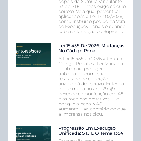
depois da Súmula Vinculante
63 do STF — mas exige cálculo
correto. Veja qual percentual
aplicar após a Lei 15.402/2026,
como instruir o pedido na Vara
de Execuções Penais e quando
cabe reclamação ao Supremo.
Lei 15.455 De 2026: Mudanças
No Código Penal
A Lei 15.455 de 2026 alterou o
Código Penal e a Lei Maria da
Penha para proteger o
trabalhador doméstico
resgatado de condição
análoga à de escravo. Entenda
o que muda no art. 129, §9º, o
dever de comunicação em 48h
e as medidas protetivas — e
por que a pena NÃO
aumentou, ao contrário do que
a imprensa noticiou.
Progressão Em Execução
Unificada: STJ E O Tema 1354