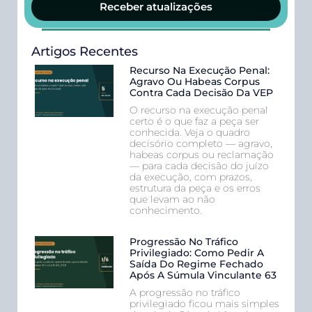
Receber atualizações
Artigos Recentes
Recurso Na Execução Penal:
Agravo Ou Habeas Corpus
Contra Cada Decisão Da VEP
O recurso na execução penal
certo é o que faz a peça ser
conhecida. Veja o quadro
decisório completo — agravo,
habeas corpus ou reclamação
— para cada decisão do juízo
da execução, com prazos,
estrutura da peça e os erros
que levam ao não
conhecimento.
Progressão No Tráfico
Privilegiado: Como Pedir A
Saída Do Regime Fechado
Após A Súmula Vinculante 63
A progressão no tráfico
privilegiado ficou mais simples