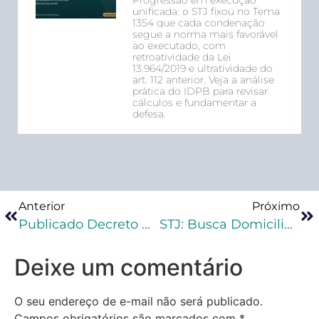
Progressão em execução
unificada: o STJ fixou no Tema
1354 que cada condenação
segue a norma mais favorável
ao executado, com
retroatividade da Lei
13.964/2019 e ultratividade do
art. 112 anterior. Veja a análise
prática do IDPB para revisar
cálculos e fundamentar a
defesa.
Anterior
Próximo
Publicado Decreto Que Dispõe Sobre Exigência De Treinamento Dos Guardas Municipais Para Concessão De Porte De Arma
STJ: Busca Domiciliar Ilegal Gera Absolvição Por Tráfico De Drogas
Deixe um comentário
O seu endereço de e-mail não será publicado.
Campos obrigatórios são marcados com
*