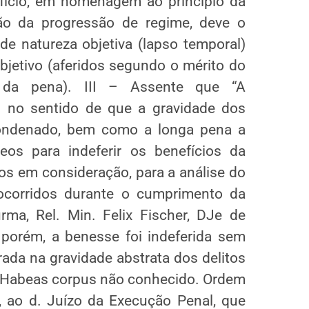
fício, em homenagem ao princípio da
ão da progressão de regime, deve o
de natureza objetiva (lapso temporal)
jetivo (aferidos segundo o mérito do
da pena). III – Assente que “A
u no sentido de que a gravidade dos
 condenado, bem como a longa pena a
os para indeferir os benefícios da
os em consideração, para a análise do
s ocorridos durante o cumprimento da
ma, Rel. Min. Felix Fischer, DJe de
porém, a benesse foi indeferida sem
da na gravidade abstrata dos delitos
. Habeas corpus não conhecido. Ordem
r, ao d. Juízo da Execução Penal, que