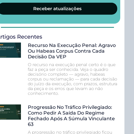
Receber atualizações
rtigos Recentes
Recurso Na Execução Penal: Agravo
Ou Habeas Corpus Contra Cada
Decisão Da VEP
O recurso na execução penal certo é o que
faz a peça ser conhecida. Veja o quadro
decisório completo — agravo, habeas
corpus ou reclamação — para cada decisão
do juízo da execução, com prazos, estrutura
da peça e os erros que levam ao não
conhecimento.
Progressão No Tráfico Privilegiado:
Como Pedir A Saída Do Regime
Fechado Após A Súmula Vinculante
63
A progressão no tráfico privilegiado ficou