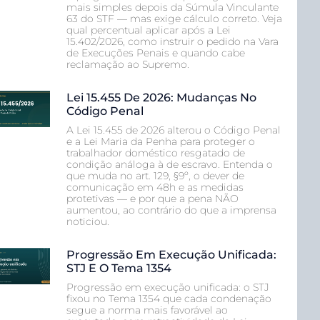
mais simples depois da Súmula Vinculante
63 do STF — mas exige cálculo correto. Veja
qual percentual aplicar após a Lei
15.402/2026, como instruir o pedido na Vara
de Execuções Penais e quando cabe
reclamação ao Supremo.
Lei 15.455 De 2026: Mudanças No
Código Penal
A Lei 15.455 de 2026 alterou o Código Penal
e a Lei Maria da Penha para proteger o
trabalhador doméstico resgatado de
condição análoga à de escravo. Entenda o
que muda no art. 129, §9º, o dever de
comunicação em 48h e as medidas
protetivas — e por que a pena NÃO
aumentou, ao contrário do que a imprensa
noticiou.
Progressão Em Execução Unificada:
STJ E O Tema 1354
Progressão em execução unificada: o STJ
fixou no Tema 1354 que cada condenação
segue a norma mais favorável ao