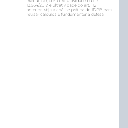
executado, com retroatividade da Lei
13.964/2019 e ultratividade do art. 112
anterior. Veja a análise prática do IDPB para
revisar cálculos e fundamentar a defesa.