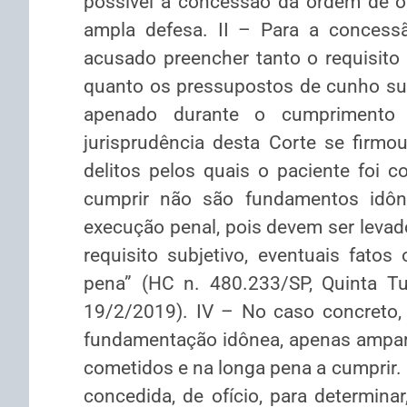
possível a concessão da ordem de o
ampla defesa. II – Para a concess
acusado preencher tanto o requisito 
quanto os pressupostos de cunho sub
apenado durante o cumprimento 
jurisprudência desta Corte se firmo
delitos pelos quais o paciente foi
cumprir não são fundamentos idône
execução penal, pois devem ser levad
requisito subjetivo, eventuais fato
pena” (HC n. 480.233/SP, Quinta Tur
19/2/2019). IV – No caso concreto, 
fundamentação idônea, apenas ampara
cometidos e na longa pena a cumprir
concedida, de ofício, para determina