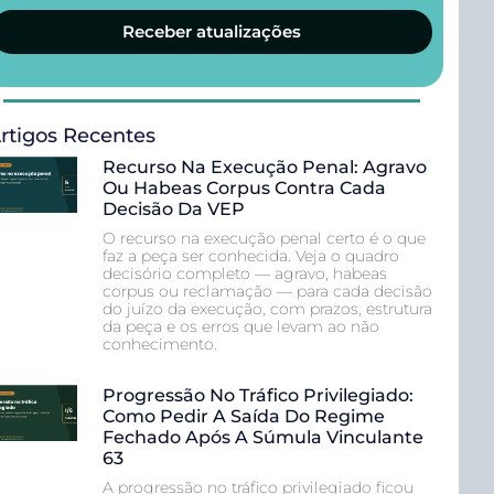
Receber atualizações
rtigos Recentes
Recurso Na Execução Penal: Agravo
Ou Habeas Corpus Contra Cada
Decisão Da VEP
O recurso na execução penal certo é o que
faz a peça ser conhecida. Veja o quadro
decisório completo — agravo, habeas
corpus ou reclamação — para cada decisão
do juízo da execução, com prazos, estrutura
da peça e os erros que levam ao não
conhecimento.
Progressão No Tráfico Privilegiado:
Como Pedir A Saída Do Regime
Fechado Após A Súmula Vinculante
63
A progressão no tráfico privilegiado ficou