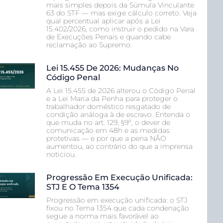
mais simples depois da Súmula Vinculante
63 do STF — mas exige cálculo correto. Veja
qual percentual aplicar após a Lei
15.402/2026, como instruir o pedido na Vara
de Execuções Penais e quando cabe
reclamação ao Supremo.
Lei 15.455 De 2026: Mudanças No
Código Penal
A Lei 15.455 de 2026 alterou o Código Penal
e a Lei Maria da Penha para proteger o
trabalhador doméstico resgatado de
condição análoga à de escravo. Entenda o
que muda no art. 129, §9º, o dever de
comunicação em 48h e as medidas
protetivas — e por que a pena NÃO
aumentou, ao contrário do que a imprensa
noticiou.
Progressão Em Execução Unificada:
STJ E O Tema 1354
Progressão em execução unificada: o STJ
fixou no Tema 1354 que cada condenação
segue a norma mais favorável ao