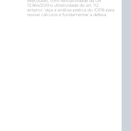
executado, com retroatividade da Lei
13.964/2019 e ultratividade do art. 112
anterior. Veja a análise prática do IDPB para
revisar cálculos e fundamentar a defesa.