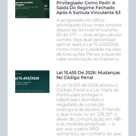
Privilegiado: Como Pedir A
Saída Do Regime Fechado
Após A Súmula Vinculante 63
A progressão no tráfico
privilegiado ficou mais simples
depois da Súmula Vinculante
63 do STF — mas exige cálculo
correto. Veja qual percentual
aplicar após a Lei 15.402/2026,
como instruir o pedido na Vara
de Execuções Penais e quando
cabe reclamação ao Supremo.
Lei 15.455 De 2026: Mudanças
No Código Penal
A Lei 15.455 de 2026 alterou o
Código Penal e a Lei Maria da
Penha para proteger o
trabalhador doméstico
resgatado de condição
análoga à de escravo. Entenda
o que muda no art. 129, §9º, o
dever de comunicação em 48h
e as medidas protetivas — e
por que a pena NÃO
aumentou, ao contrário do que