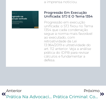
a imprensa noticiou.
Progressão Em Execução
Unificada: STJ E O Tema 1354
Progressão em execução
unificada: o STJ fixou no Tema
1354 que cada condenação
segue a norma mais favorável
ao executado, com
retroatividade da Lei
13.964/2019 e ultratividade do
art. 112 anterior. Veja a análise
prática do IDPB para revisar
cálculos e fundamentar a
defesa.
Anterior
Próximo
Prática Na Advocacia Criminal: 5 Erros Que Cometi No Início Da Advocacia Criminal
Prática Criminal: Como O Advogado Deve Atuar Na Delegacia?