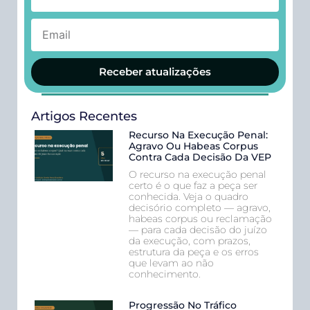
Receber atualizações
Artigos Recentes
Recurso Na Execução Penal:
Agravo Ou Habeas Corpus
Contra Cada Decisão Da VEP
O recurso na execução penal
certo é o que faz a peça ser
conhecida. Veja o quadro
decisório completo — agravo,
habeas corpus ou reclamação
— para cada decisão do juízo
da execução, com prazos,
estrutura da peça e os erros
que levam ao não
conhecimento.
Progressão No Tráfico