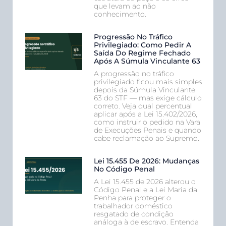
que levam ao não
conhecimento.
Progressão No Tráfico
Privilegiado: Como Pedir A
Saída Do Regime Fechado
Após A Súmula Vinculante 63
A progressão no tráfico
privilegiado ficou mais simples
depois da Súmula Vinculante
63 do STF — mas exige cálculo
correto. Veja qual percentual
aplicar após a Lei 15.402/2026,
como instruir o pedido na Vara
de Execuções Penais e quando
cabe reclamação ao Supremo.
Lei 15.455 De 2026: Mudanças
No Código Penal
A Lei 15.455 de 2026 alterou o
Código Penal e a Lei Maria da
Penha para proteger o
trabalhador doméstico
resgatado de condição
análoga à de escravo. Entenda