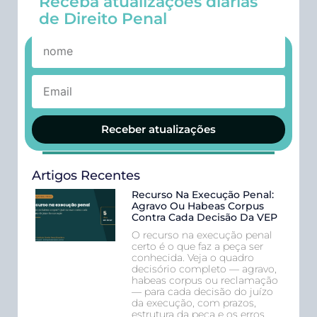
Receba atualizações diárias
de Direito Penal
Receber atualizações
Artigos Recentes
Recurso Na Execução Penal:
Agravo Ou Habeas Corpus
Contra Cada Decisão Da VEP
O recurso na execução penal
certo é o que faz a peça ser
conhecida. Veja o quadro
decisório completo — agravo,
habeas corpus ou reclamação
— para cada decisão do juízo
da execução, com prazos,
estrutura da peça e os erros