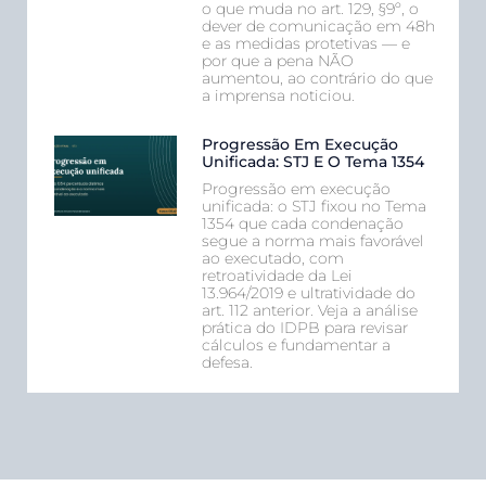
o que muda no art. 129, §9º, o
dever de comunicação em 48h
e as medidas protetivas — e
por que a pena NÃO
aumentou, ao contrário do que
a imprensa noticiou.
Progressão Em Execução
Unificada: STJ E O Tema 1354
Progressão em execução
unificada: o STJ fixou no Tema
1354 que cada condenação
segue a norma mais favorável
ao executado, com
retroatividade da Lei
13.964/2019 e ultratividade do
art. 112 anterior. Veja a análise
prática do IDPB para revisar
cálculos e fundamentar a
defesa.