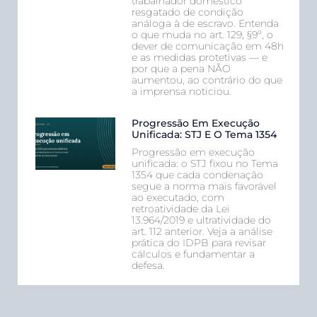
trabalhador doméstico
resgatado de condição
análoga à de escravo. Entenda
o que muda no art. 129, §9º, o
dever de comunicação em 48h
e as medidas protetivas — e
por que a pena NÃO
aumentou, ao contrário do que
a imprensa noticiou.
Progressão Em Execução
Unificada: STJ E O Tema 1354
Progressão em execução
unificada: o STJ fixou no Tema
1354 que cada condenação
segue a norma mais favorável
ao executado, com
retroatividade da Lei
13.964/2019 e ultratividade do
art. 112 anterior. Veja a análise
prática do IDPB para revisar
cálculos e fundamentar a
defesa.