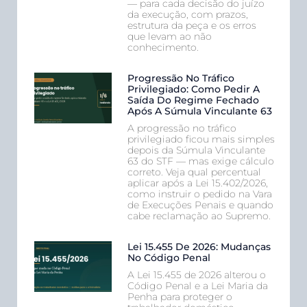
— para cada decisão do juízo
da execução, com prazos,
estrutura da peça e os erros
que levam ao não
conhecimento.
Progressão No Tráfico
Privilegiado: Como Pedir A
Saída Do Regime Fechado
Após A Súmula Vinculante 63
A progressão no tráfico
privilegiado ficou mais simples
depois da Súmula Vinculante
63 do STF — mas exige cálculo
correto. Veja qual percentual
aplicar após a Lei 15.402/2026,
como instruir o pedido na Vara
de Execuções Penais e quando
cabe reclamação ao Supremo.
Lei 15.455 De 2026: Mudanças
No Código Penal
A Lei 15.455 de 2026 alterou o
Código Penal e a Lei Maria da
Penha para proteger o