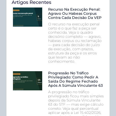
Artigos Recentes
Recurso Na Execução Penal:
Agravo Ou Habeas Corpus
Contra Cada Decisão Da VEP
O recurso na execução penal
certo é o que faz a peça ser
conhecida. Veja o quadro
decisório completo — agravo,
habeas corpus ou reclamação
— para cada decisão do juízo
da execução, com prazos,
estrutura da peça e os erros
que levam ao não
conhecimento.
Progressão No Tráfico
Privilegiado: Como Pedir A
Saída Do Regime Fechado
Após A Súmula Vinculante 63
A progressão no tráfico
privilegiado ficou mais simples
depois da Súmula Vinculante
63 do STF — mas exige cálculo
correto. Veja qual percentual
aplicar após a Lei 15.402/2026,