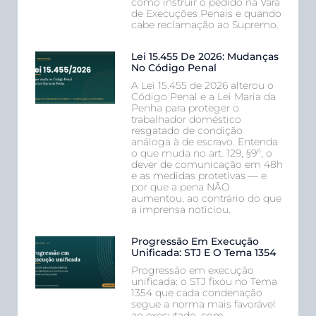
como instruir o pedido na Vara
de Execuções Penais e quando
cabe reclamação ao Supremo.
Lei 15.455 De 2026: Mudanças
No Código Penal
A Lei 15.455 de 2026 alterou o
Código Penal e a Lei Maria da
Penha para proteger o
trabalhador doméstico
resgatado de condição
análoga à de escravo. Entenda
o que muda no art. 129, §9º, o
dever de comunicação em 48h
e as medidas protetivas — e
por que a pena NÃO
aumentou, ao contrário do que
a imprensa noticiou.
Progressão Em Execução
Unificada: STJ E O Tema 1354
Progressão em execução
unificada: o STJ fixou no Tema
1354 que cada condenação
segue a norma mais favorável
ao executado, com