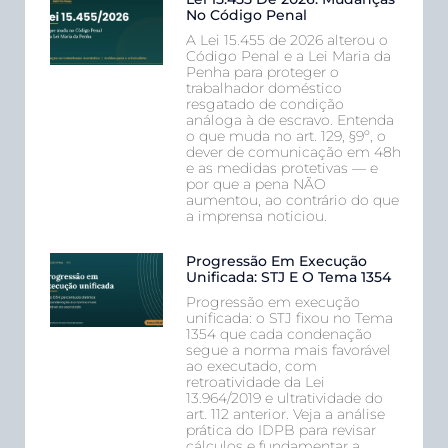
No Código Penal
A Lei 15.455 de 2026 alterou o
Código Penal e a Lei Maria da
Penha para proteger o
trabalhador doméstico
resgatado de condição
análoga à de escravo. Entenda
o que muda no art. 129, §9º, o
dever de comunicação em 48h
e as medidas protetivas — e
por que a pena NÃO
aumentou, ao contrário do que
a imprensa noticiou.
Progressão Em Execução
Unificada: STJ E O Tema 1354
Progressão em execução
unificada: o STJ fixou no Tema
1354 que cada condenação
segue a norma mais favorável
ao executado, com
retroatividade da Lei
13.964/2019 e ultratividade do
art. 112 anterior. Veja a análise
prática do IDPB para revisar
cálculos e fundamentar a