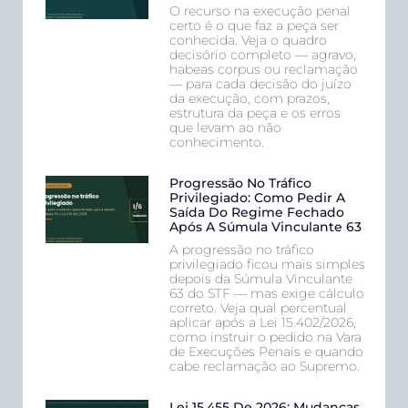
O recurso na execução penal
certo é o que faz a peça ser
conhecida. Veja o quadro
decisório completo — agravo,
habeas corpus ou reclamação
— para cada decisão do juízo
da execução, com prazos,
estrutura da peça e os erros
que levam ao não
conhecimento.
Progressão No Tráfico
Privilegiado: Como Pedir A
Saída Do Regime Fechado
Após A Súmula Vinculante 63
A progressão no tráfico
privilegiado ficou mais simples
depois da Súmula Vinculante
63 do STF — mas exige cálculo
correto. Veja qual percentual
aplicar após a Lei 15.402/2026,
como instruir o pedido na Vara
de Execuções Penais e quando
cabe reclamação ao Supremo.
Lei 15.455 De 2026: Mudanças