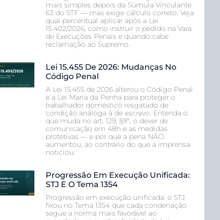
mais simples depois da Súmula Vinculante
63 do STF — mas exige cálculo correto. Veja
qual percentual aplicar após a Lei
15.402/2026, como instruir o pedido na Vara
de Execuções Penais e quando cabe
reclamação ao Supremo.
Lei 15.455 De 2026: Mudanças No
Código Penal
A Lei 15.455 de 2026 alterou o Código Penal
e a Lei Maria da Penha para proteger o
trabalhador doméstico resgatado de
condição análoga à de escravo. Entenda o
que muda no art. 129, §9º, o dever de
comunicação em 48h e as medidas
protetivas — e por que a pena NÃO
aumentou, ao contrário do que a imprensa
noticiou.
Progressão Em Execução Unificada:
STJ E O Tema 1354
Progressão em execução unificada: o STJ
fixou no Tema 1354 que cada condenação
segue a norma mais favorável ao