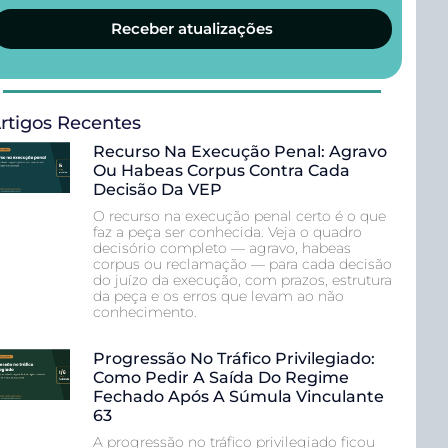
Receber atualizações
rtigos Recentes
Recurso Na Execução Penal: Agravo
Ou Habeas Corpus Contra Cada
Decisão Da VEP
O recurso na execução penal certo é o que
faz a peça ser conhecida. Veja o quadro
decisório completo — agravo, habeas
corpus ou reclamação — para cada decisão
do juízo da execução, com prazos, estrutura
da peça e os erros que levam ao não
conhecimento.
Progressão No Tráfico Privilegiado:
Como Pedir A Saída Do Regime
Fechado Após A Súmula Vinculante
63
A progressão no tráfico privilegiado ficou