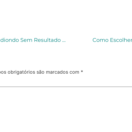
STF Decide Sobre Progressão Em Crime Hediondo Sem Resultado Morte
Como Escolher
os obrigatórios são marcados com
*