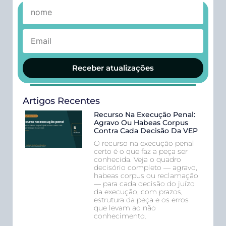
Receber atualizações
Artigos Recentes
Recurso Na Execução Penal:
Agravo Ou Habeas Corpus
Contra Cada Decisão Da VEP
O recurso na execução penal
certo é o que faz a peça ser
conhecida. Veja o quadro
decisório completo — agravo,
habeas corpus ou reclamação
— para cada decisão do juízo
da execução, com prazos,
estrutura da peça e os erros
que levam ao não
conhecimento.