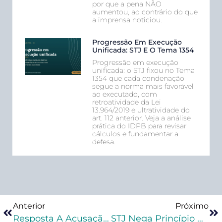
por que a pena NÃO
aumentou, ao contrário do que
a imprensa noticiou.
Progressão Em Execução
Unificada: STJ E O Tema 1354
Progressão em execução
unificada: o STJ fixou no Tema
1354 que cada condenação
segue a norma mais favorável
ao executado, com
retroatividade da Lei
13.964/2019 e ultratividade do
art. 112 anterior. Veja a análise
prática do IDPB para revisar
cálculos e fundamentar a
defesa.
Anterior
Próximo
Resposta A Acusação: O Que Preciso Saber?
STJ Nega Princípio Da Insignificância Em Porte De Munição Sem Arma