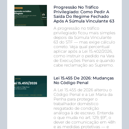
Progressão No Tráfico
Privilegiado: Como Pedir A
Saída Do Regime Fechado
Após A Súmula Vinculante 63
A progressão no tráfico
privilegiado ficou mais simples
depois da Súmula Vinculante
63 do STF — mas exige cálculo
correto. Veja qual percentual
aplicar após a Lei 15.402/2026,
como instruir o pedido na Vara
de Execuções Penais e quando
cabe reclamação ao Supremo.
Lei 15.455 De 2026: Mudanças
No Código Penal
A Lei 15.455 de 2026 alterou o
Código Penal e a Lei Maria da
Penha para proteger o
trabalhador doméstico
resgatado de condição
análoga à de escravo. Entenda
o que muda no art. 129, §9º, o
dever de comunicação em 48h
e as medidas protetivas — e