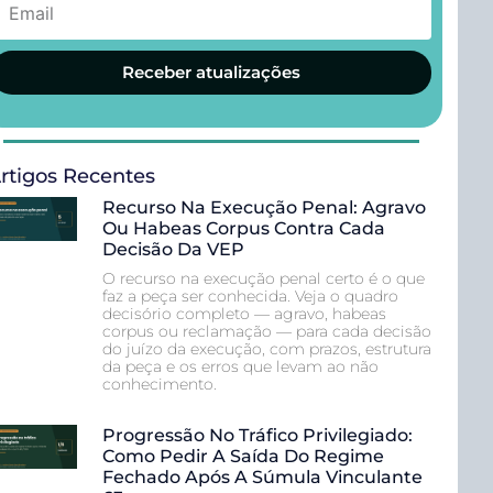
Receber atualizações
rtigos Recentes
Recurso Na Execução Penal: Agravo
Ou Habeas Corpus Contra Cada
Decisão Da VEP
O recurso na execução penal certo é o que
faz a peça ser conhecida. Veja o quadro
decisório completo — agravo, habeas
corpus ou reclamação — para cada decisão
do juízo da execução, com prazos, estrutura
da peça e os erros que levam ao não
conhecimento.
Progressão No Tráfico Privilegiado:
Como Pedir A Saída Do Regime
Fechado Após A Súmula Vinculante