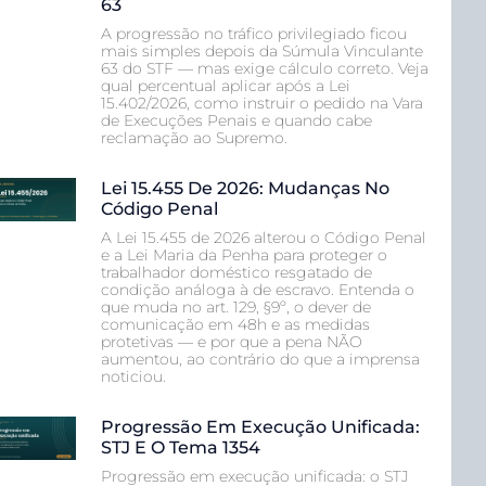
63
A progressão no tráfico privilegiado ficou
mais simples depois da Súmula Vinculante
63 do STF — mas exige cálculo correto. Veja
qual percentual aplicar após a Lei
15.402/2026, como instruir o pedido na Vara
de Execuções Penais e quando cabe
reclamação ao Supremo.
Lei 15.455 De 2026: Mudanças No
Código Penal
A Lei 15.455 de 2026 alterou o Código Penal
e a Lei Maria da Penha para proteger o
trabalhador doméstico resgatado de
condição análoga à de escravo. Entenda o
que muda no art. 129, §9º, o dever de
comunicação em 48h e as medidas
protetivas — e por que a pena NÃO
aumentou, ao contrário do que a imprensa
noticiou.
Progressão Em Execução Unificada:
STJ E O Tema 1354
Progressão em execução unificada: o STJ