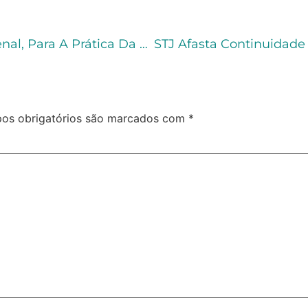
Como Escolher Uma Pós-Graduação Em Penal, Para A Prática Da Advocacia Criminal?
os obrigatórios são marcados com
*