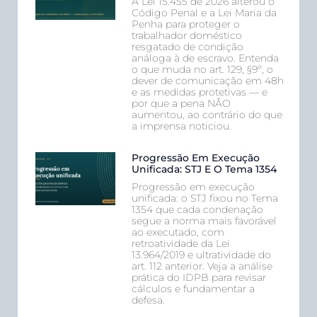
A Lei 15.455 de 2026 alterou o
Código Penal e a Lei Maria da
Penha para proteger o
trabalhador doméstico
resgatado de condição
análoga à de escravo. Entenda
o que muda no art. 129, §9º, o
dever de comunicação em 48h
e as medidas protetivas — e
por que a pena NÃO
aumentou, ao contrário do que
a imprensa noticiou.
Progressão Em Execução
Unificada: STJ E O Tema 1354
Progressão em execução
unificada: o STJ fixou no Tema
1354 que cada condenação
segue a norma mais favorável
ao executado, com
retroatividade da Lei
13.964/2019 e ultratividade do
art. 112 anterior. Veja a análise
prática do IDPB para revisar
cálculos e fundamentar a
defesa.