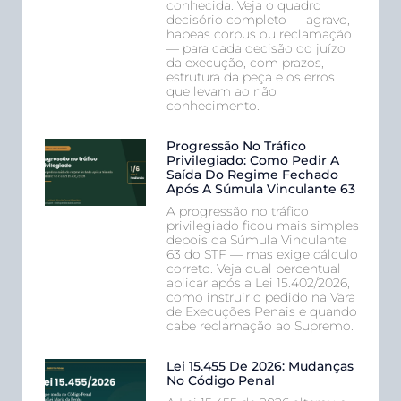
conhecida. Veja o quadro
decisório completo — agravo,
habeas corpus ou reclamação
— para cada decisão do juízo
da execução, com prazos,
estrutura da peça e os erros
que levam ao não
conhecimento.
Progressão No Tráfico
Privilegiado: Como Pedir A
Saída Do Regime Fechado
Após A Súmula Vinculante 63
A progressão no tráfico
privilegiado ficou mais simples
depois da Súmula Vinculante
63 do STF — mas exige cálculo
correto. Veja qual percentual
aplicar após a Lei 15.402/2026,
como instruir o pedido na Vara
de Execuções Penais e quando
cabe reclamação ao Supremo.
Lei 15.455 De 2026: Mudanças
No Código Penal