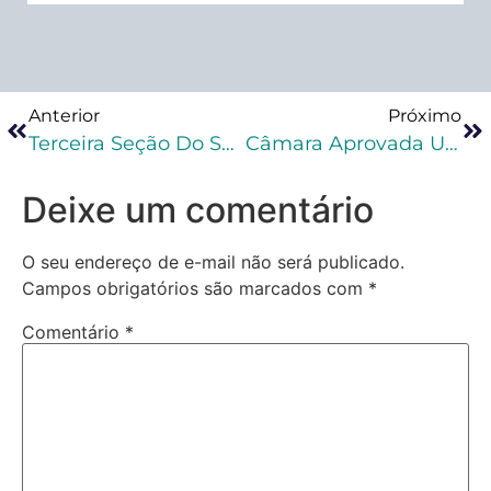
Anterior
Próximo
Terceira Seção Do STJ Vai Definir Se Recolhimento Noturno Deve Ser Computado Para Fins De Detração Da Pena
Câmara Aprovada Urgência Para Projeto Que Torna Hediondos Os Crimes Relacionados À Pedofilia
Deixe um comentário
O seu endereço de e-mail não será publicado.
Campos obrigatórios são marcados com
*
Comentário
*