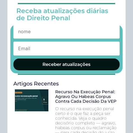
Receba atualizações diárias
de Direito Penal
Receber atualizações
Artigos Recentes
Recurso Na Execução Penal:
Agravo Ou Habeas Corpus
Contra Cada Decisão Da VEP
O recurso na execução penal
certo é o que faz a peça ser
conhecida. Veja o quadro
decisório completo — agravo,
habeas corpus ou reclamação
— para cada decisão do juízo