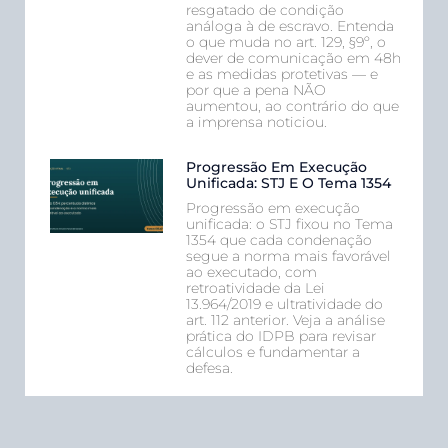
resgatado de condição
análoga à de escravo. Entenda
o que muda no art. 129, §9º, o
dever de comunicação em 48h
e as medidas protetivas — e
por que a pena NÃO
aumentou, ao contrário do que
a imprensa noticiou.
Progressão Em Execução
Unificada: STJ E O Tema 1354
Progressão em execução
unificada: o STJ fixou no Tema
1354 que cada condenação
segue a norma mais favorável
ao executado, com
retroatividade da Lei
13.964/2019 e ultratividade do
art. 112 anterior. Veja a análise
prática do IDPB para revisar
cálculos e fundamentar a
defesa.