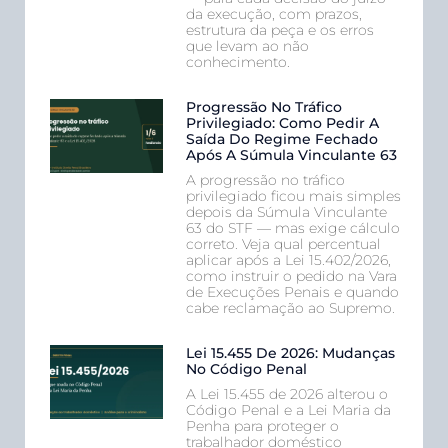
da execução, com prazos,
estrutura da peça e os erros
que levam ao não
conhecimento.
Progressão No Tráfico
Privilegiado: Como Pedir A
Saída Do Regime Fechado
Após A Súmula Vinculante 63
A progressão no tráfico
privilegiado ficou mais simples
depois da Súmula Vinculante
63 do STF — mas exige cálculo
correto. Veja qual percentual
aplicar após a Lei 15.402/2026,
como instruir o pedido na Vara
de Execuções Penais e quando
cabe reclamação ao Supremo.
Lei 15.455 De 2026: Mudanças
No Código Penal
A Lei 15.455 de 2026 alterou o
Código Penal e a Lei Maria da
Penha para proteger o
trabalhador doméstico