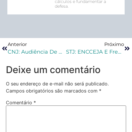
cálculos e fundamentar a
defesa.
Anterior
Próximo
CNJ: Audiência De Custódia Deve Ser Feita Pelo Juízo Que Decretou A Prisão
STJ: ENCCEJA E Frequência Ao Estudo Regular De Ensino Médio Não Podem Ser Considerados Cumulativamente Na Remição Da Pena
Deixe um comentário
O seu endereço de e-mail não será publicado.
Campos obrigatórios são marcados com
*
Comentário
*