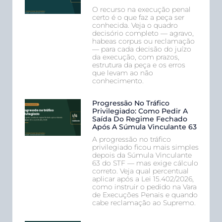
O recurso na execução penal
certo é o que faz a peça ser
conhecida. Veja o quadro
decisório completo — agravo,
habeas corpus ou reclamação
— para cada decisão do juízo
da execução, com prazos,
estrutura da peça e os erros
que levam ao não
conhecimento.
Progressão No Tráfico
Privilegiado: Como Pedir A
Saída Do Regime Fechado
Após A Súmula Vinculante 63
A progressão no tráfico
privilegiado ficou mais simples
depois da Súmula Vinculante
63 do STF — mas exige cálculo
correto. Veja qual percentual
aplicar após a Lei 15.402/2026,
como instruir o pedido na Vara
de Execuções Penais e quando
cabe reclamação ao Supremo.