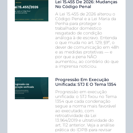
Lei 15.455 De 2026: Mudanças
No Código Penal
A Lei 15.455 de 2026 alterou o
Código Penal e a Lei Maria da
Penha para proteger o
trabalhador doméstico
resgatado de condição
análoga à de escravo. Entenda
o que muda no art. 129, §9º, o
dever de comunicação em 48h
e as medidas protetivas — e
por que a pena NÃO
aumentou, ao contrário do que
a imprensa noticiou.
Progressão Em Execução
Unificada: STJ E O Tema 1354
Progressão em execução
unificada: o STJ fixou no Tema
1354 que cada condenação
segue a norma mais favorável
ao executado, com
retroatividade da Lei
13.964/2019 e ultratividade do
art. 112 anterior. Veja a análise
prática do IDPB para revisar