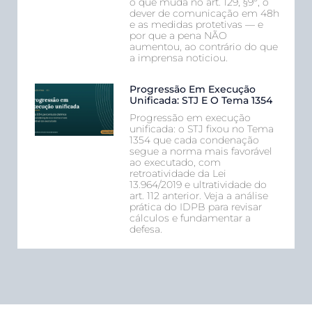
o que muda no art. 129, §9º, o
dever de comunicação em 48h
e as medidas protetivas — e
por que a pena NÃO
aumentou, ao contrário do que
a imprensa noticiou.
Progressão Em Execução
Unificada: STJ E O Tema 1354
Progressão em execução
unificada: o STJ fixou no Tema
1354 que cada condenação
segue a norma mais favorável
ao executado, com
retroatividade da Lei
13.964/2019 e ultratividade do
art. 112 anterior. Veja a análise
prática do IDPB para revisar
cálculos e fundamentar a
defesa.