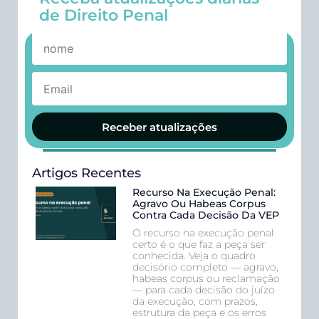
de Direito Penal
Receber atualizações
Artigos Recentes
Recurso Na Execução Penal:
Agravo Ou Habeas Corpus
Contra Cada Decisão Da VEP
O recurso na execução penal
certo é o que faz a peça ser
conhecida. Veja o quadro
decisório completo — agravo,
habeas corpus ou reclamação
— para cada decisão do juízo
da execução, com prazos,
estrutura da peça e os erros