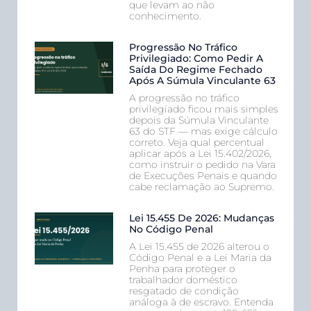
que levam ao não
conhecimento.
Progressão No Tráfico
Privilegiado: Como Pedir A
Saída Do Regime Fechado
Após A Súmula Vinculante 63
A progressão no tráfico
privilegiado ficou mais simples
depois da Súmula Vinculante
63 do STF — mas exige cálculo
correto. Veja qual percentual
aplicar após a Lei 15.402/2026,
como instruir o pedido na Vara
de Execuções Penais e quando
cabe reclamação ao Supremo.
Lei 15.455 De 2026: Mudanças
No Código Penal
A Lei 15.455 de 2026 alterou o
Código Penal e a Lei Maria da
Penha para proteger o
trabalhador doméstico
resgatado de condição
análoga à de escravo. Entenda