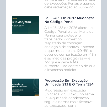
de Execuções Penais e quando
cabe reclamação ao Supremo.
Lei 15.455 De 2026: Mudanças
No Código Penal
A Lei 15.455 de 2026 alterou o
Código Penal e a Lei Maria da
Penha para proteger o
trabalhador doméstico
resgatado de condição
análoga à de escravo. Entenda
o que muda no art. 129, §9º, o
dever de comunicação em 48h
e as medidas protetivas — e
por que a pena NÃO
aumentou, ao contrário do que
a imprensa noticiou.
Progressão Em Execução
Unificada: STJ E O Tema 1354
Progressão em execução
unificada: o STJ fixou no Tema
1354 que cada condenação
segue a norma mais favorável
ao executado, com