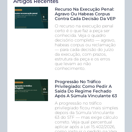
Artigos Recentes
Recurso Na Execução Penal:
Agravo Ou Habeas Corpus
Contra Cada Decisão Da VEP
O recurso na execução penal
certo é o que faz a peça ser
conhecida. Veja o quadro
decisório completo — agravo,
habeas corpus ou reclamação
— para cada decisão do juízo
da execução, com prazos,
estrutura da peça e os erros
que levam ao não
conhecimento.
Progressão No Tráfico
Privilegiado: Como Pedir A
Saída Do Regime Fechado
Após A Súmula Vinculante 63
A progressão no tráfico
privilegiado ficou mais simples
depois da Súmula Vinculante
63 do STF — mas exige cálculo
correto. Veja qual percentual
aplicar após a Lei 15.402/2026,
como instruir o pedido na Vara